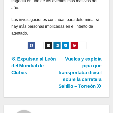
tragedia en uno de los eventos más masivos del
año.
Las investigaciones continúan para determinar si
hay más personas implicadas en el intento de
atentado.
Navegación
Expulsan al León
Vuelca y explota
del Mundial de
pipa que
de
Clubes
transportaba diésel
entradas
sobre la carretera
Saltillo – Torreón