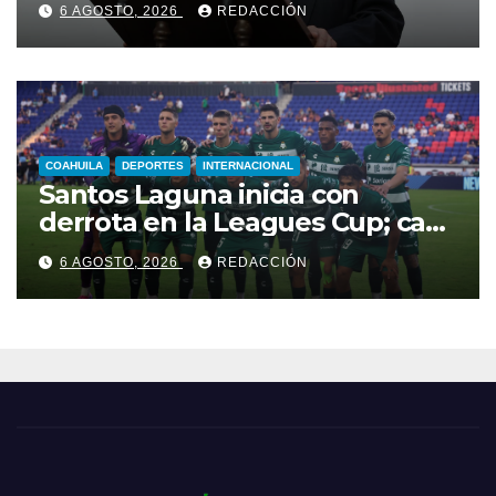
6 AGOSTO, 2026
REDACCIÓN
COAHUILA
DEPORTES
INTERNACIONAL
Santos Laguna inicia con
derrota en la Leagues Cup; cae
2-0 ante New York City FC
6 AGOSTO, 2026
REDACCIÓN