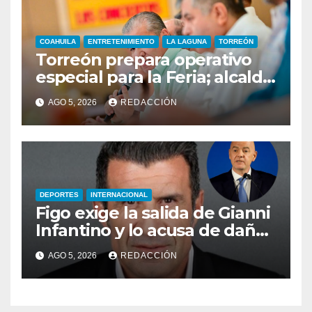
COAHUILA
ENTRETENIMIENTO
LA LAGUNA
TORREÓN
Torreón prepara operativo
especial para la Feria; alcalde
sostiene reunión
AGO 5, 2026
REDACCIÓN
DEPORTES
INTERNACIONAL
Figo exige la salida de Gianni
Infantino y lo acusa de dañar
al futbol mundial
AGO 5, 2026
REDACCIÓN