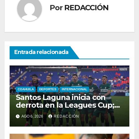
Por
REDACCIÓN
Entrada relacionada
COAHUILA
DEPORTES
INTERNACIONAL
Santos Laguna inicia con
derrota en la Leagues Cup;
cae 2-0 ante New York City
AGO 6, 2026
REDACCIÓN
FC