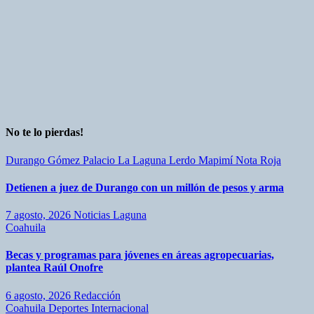
No te lo pierdas!
Durango
Gómez Palacio
La Laguna
Lerdo
Mapimí
Nota Roja
Detienen a juez de Durango con un millón de pesos y arma
7 agosto, 2026
Noticias Laguna
Coahuila
Becas y programas para jóvenes en áreas agropecuarias,
plantea Raúl Onofre
6 agosto, 2026
Redacción
Coahuila
Deportes
Internacional