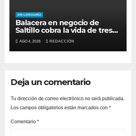
SIN CATEGORÍA
Balacera en negocio de
Saltillo cobra la vida de tres
personas y deja una
AGO 4, 2026
REDACCIÓN
lesionada de gravedad
Deja un comentario
Tu dirección de correo electrónico no será publicada.
Los campos obligatorios están marcados con
*
Comentario
*