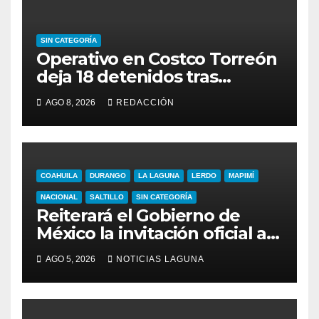
SIN CATEGORÍA
Operativo en Costco Torreón
deja 18 detenidos tras
reportes al 911
AGO 8, 2026
REDACCIÓN
COAHUILA
DURANGO
LA LAGUNA
LERDO
MAPIMÍ
NACIONAL
SALTILLO
SIN CATEGORÍA
Reiterará el Gobierno de
México la invitación oficial al
papa León XIV durante la
AGO 5, 2026
NOTICIAS LAGUNA
visita del secretario de
Estado vaticano