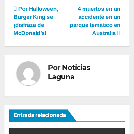
Navegación
Por Halloween,
4 muertos en un
Burger King se
accidente en un
de
¡disfraza de
parque temático en
entradas
McDonald’s!
Australia
Por
Noticias
Laguna
Entrada relacionada