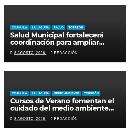
COAHUILA
LA LAGUNA
SALUD
TORREÓN
Salud Municipal fortalecerá
coordinación para ampliar
programas en Torreón
8 AGOSTO, 2026
REDACCIÓN
COAHUILA
LA LAGUNA
MEDIO AMBIENTE
TORREÓN
Cursos de Verano fomentan el
cuidado del medio ambiente
entre niñas y niños de Torreón
8 AGOSTO, 2026
REDACCIÓN