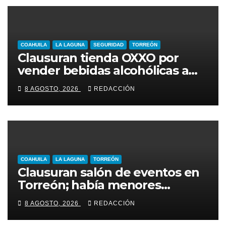
COAHUILA
LA LAGUNA
SEGURIDAD
TORREÓN
Clausuran tienda OXXO por
vender bebidas alcohólicas a
menores de edad
8 AGOSTO, 2026
REDACCIÓN
COAHUILA
LA LAGUNA
TORREÓN
Clausuran salón de eventos en
Torreón; había menores
alcoholizados durante
8 AGOSTO, 2026
REDACCIÓN
inspección