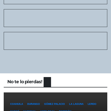
No te lo pierdas!
COAHUILA
DURANGO
GÓMEZ PALACIO
LA LAGUNA
LERDO