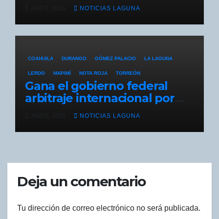
arma
AGO 7, 2026
NOTICIAS LAGUNA
COAHUILA
DURANGO
GÓMEZ PALACIO
LA LAGUNA
LERDO
MAPIMÍ
NOTA ROJA
TORREÓN
Gana el gobierno federal
arbitraje internacional por
adeudo de Tv Azteca
AGO 6, 2026
NOTICIAS LAGUNA
Deja un comentario
Tu dirección de correo electrónico no será publicada.