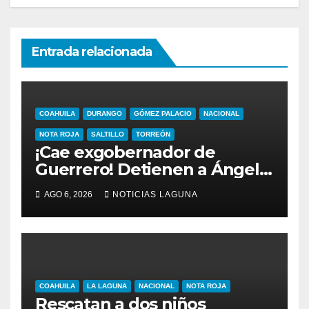
Entrada relacionada
COAHUILA
DURANGO
GÓMEZ PALACIO
NACIONAL
NOTA ROJA
SALTILLO
TORREÓN
¡Cae exgobernador de
Guerrero! Detienen a Ángel
Aguirre por el caso
AGO 6, 2026
NOTICIAS LAGUNA
Ayotzinapa
COAHUILA
LA LAGUNA
NACIONAL
NOTA ROJA
Rescatan a dos niños