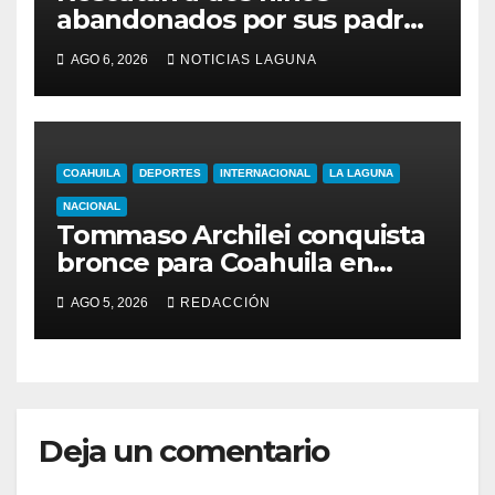
abandonados por sus padres
en el centro de Monterrey
AGO 6, 2026
NOTICIAS LAGUNA
COAHUILA
DEPORTES
INTERNACIONAL
LA LAGUNA
NACIONAL
Tommaso Archilei conquista
bronce para Coahuila en
esgrima de los JCC Santo
AGO 5, 2026
REDACCIÓN
Domingo 2026
Deja un comentario