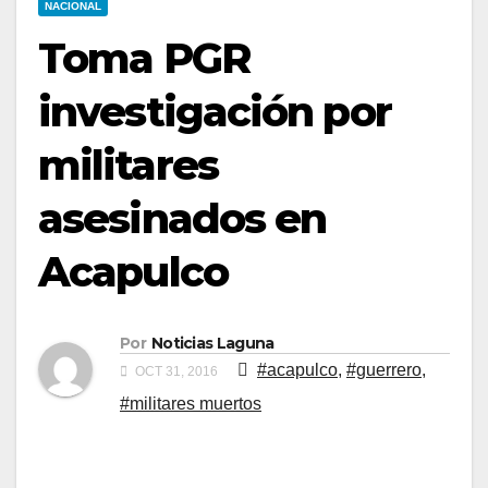
NACIONAL
Toma PGR
investigación por
militares
asesinados en
Acapulco
Por
Noticias Laguna
#acapulco
,
#guerrero
,
OCT 31, 2016
#militares muertos