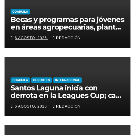
COAHUILA
Becas y programas para jóvenes
en áreas agropecuarias, plantea
Raúl Onofre
6 AGOSTO, 2026
REDACCIÓN
COAHUILA
DEPORTES
INTERNACIONAL
Santos Laguna inicia con
derrota en la Leagues Cup; cae
2-0 ante New York City FC
6 AGOSTO, 2026
REDACCIÓN