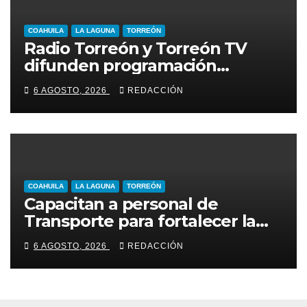
COAHUILA
LA LAGUNA
TORREÓN
Radio Torreón y Torreón TV
difunden programación
especial por la Semana Mundial
6 AGOSTO, 2026
REDACCIÓN
de la Lactancia Materna
COAHUILA
LA LAGUNA
TORREÓN
Capacitan a personal de
Transporte para fortalecer la
atención a usuarios
6 AGOSTO, 2026
REDACCIÓN