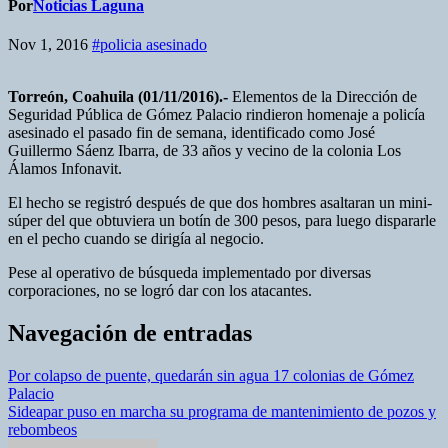
Por
Noticias Laguna
Nov 1, 2016
#policia asesinado
Torreón, Coahuila (01/11/2016).-
Elementos de la Dirección de
Seguridad Pública de Gómez Palacio rindieron homenaje a policía
asesinado el pasado fin de semana, identificado como José
Guillermo Sáenz Ibarra, de 33 años y vecino de la colonia Los
Álamos Infonavit.
El hecho se registró después de que dos hombres asaltaran un mini-
súper del que obtuviera un botín de 300 pesos, para luego dispararle
en el pecho cuando se dirigía al negocio.
Pese al operativo de búsqueda implementado por diversas
corporaciones, no se logró dar con los atacantes.
Navegación de entradas
Por colapso de puente, quedarán sin agua 17 colonias de Gómez
Palacio
Sideapar puso en marcha su programa de mantenimiento de pozos y
rebombeos