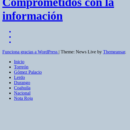
Comprometidos con la
información
Funciona gracias a WordPress
|
Theme: News Live by
Themeansar
.
Inicio
Torreón
Gómez Palacio
Lerdo
Durango
Coahuila
Nacional
Nota Roja