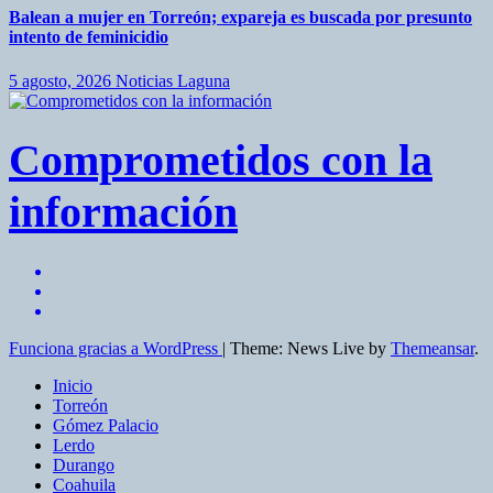
Balean a mujer en Torreón; expareja es buscada por presunto
intento de feminicidio
5 agosto, 2026
Noticias Laguna
Comprometidos con la
información
Funciona gracias a WordPress
|
Theme: News Live by
Themeansar
.
Inicio
Torreón
Gómez Palacio
Lerdo
Durango
Coahuila