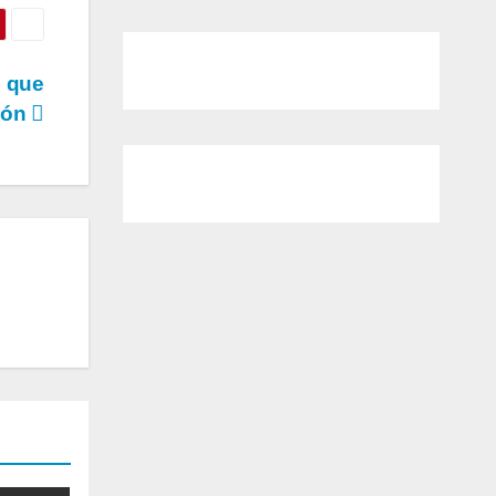
o que
eón