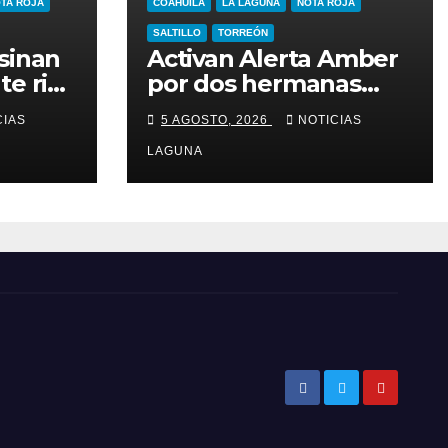
TA ROJA
COAHUILA
LA LAGUNA
NOTA ROJA
SALTILLO
TORREÓN
sinan
Activan Alerta Amber
te riña
por dos hermanas
desaparecidas en
CIAS
5 AGOSTO, 2026
NOTICIAS
ria
Torreón
LAGUNA