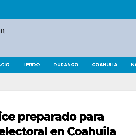
ACIO
LERDO
DURANGO
COAHUILA
N
ice preparado para
lectoral en Coahuila