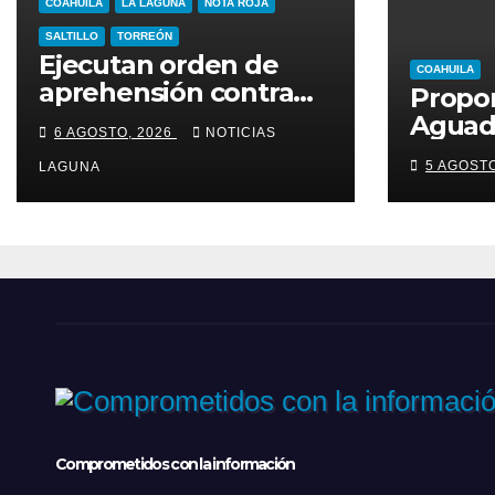
COAHUILA
LA LAGUNA
NOTA ROJA
SALTILLO
TORREÓN
Ejecutan orden de
COAHUILA
aprehensión contra
Propo
Chad “N”
Aguado
6 AGOSTO, 2026
NOTICIAS
nacion
5 AGOST
LAGUNA
combat
de in
Comprometidos con la información