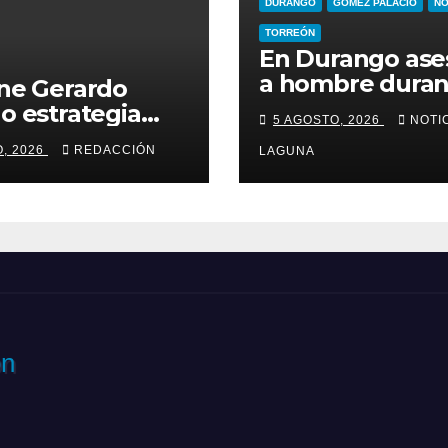
DURANGO
GÓMEZ PALACIO
NO
TORREÓN
En Durango ase
a hombre duran
ne Gerardo
en el Infonavit
 estrategia
5 AGOSTO, 2026
NOTI
Guadalupe Victo
al para
O, 2026
REDACCIÓN
LAGUNA
ir el despojo
muebles