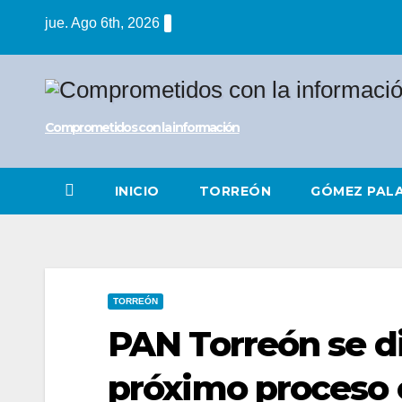
Saltar
jue. Ago 6th, 2026
al
contenido
Comprometidos con la información
INICIO
TORREÓN
GÓMEZ PAL
TORREÓN
PAN Torreón se d
próximo proceso e