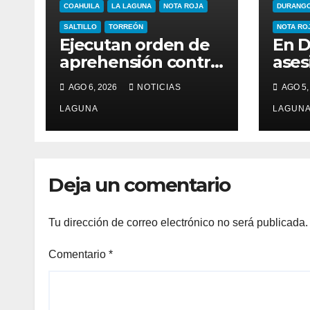
COAHUILA
LA LAGUNA
NOTA ROJA
DURANG
SALTILLO
TORREÓN
NOTA RO
Ejecutan orden de
En 
aprehensión contra
ases
Chad “N”
dura
AGO 6, 2026
NOTICIAS
AGO 5,
Info
LAGUNA
Guad
LAGUN
Deja un comentario
Tu dirección de correo electrónico no será publicada.
Comentario
*