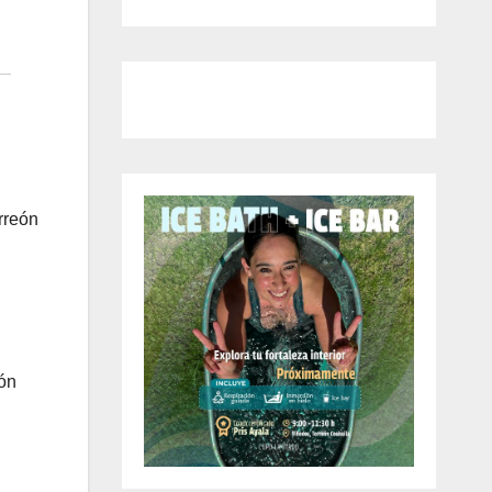
rreón
ión