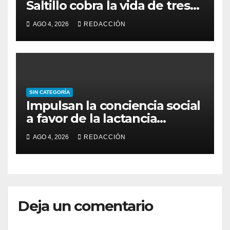
Saltillo cobra la vida de tres
personas y deja una
AGO 4, 2026
REDACCIÓN
lesionada de gravedad
SIN CATEGORÍA
Impulsan la conciencia social
a favor de la lactancia
materna
AGO 4, 2026
REDACCIÓN
Deja un comentario