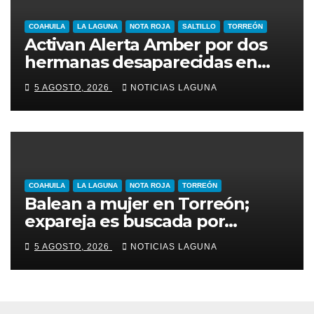
COAHUILA
LA LAGUNA
NOTA ROJA
SALTILLO
TORREÓN
Activan Alerta Amber por dos
hermanas desaparecidas en
Torreón
5 AGOSTO, 2026
NOTICIAS LAGUNA
COAHUILA
LA LAGUNA
NOTA ROJA
TORREÓN
Balean a mujer en Torreón;
expareja es buscada por
presunto intento de feminicidio
5 AGOSTO, 2026
NOTICIAS LAGUNA