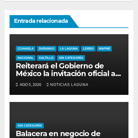
Entrada relacionada
COAHUILA
DURANGO
LA LAGUNA
LERDO
MAPIMÍ
NACIONAL
SALTILLO
SIN CATEGORÍA
Reiterará el Gobierno de
México la invitación oficial al
papa León XIV durante la
AGO 5, 2026
NOTICIAS LAGUNA
visita del secretario de
Estado vaticano
SIN CATEGORÍA
Balacera en negocio de