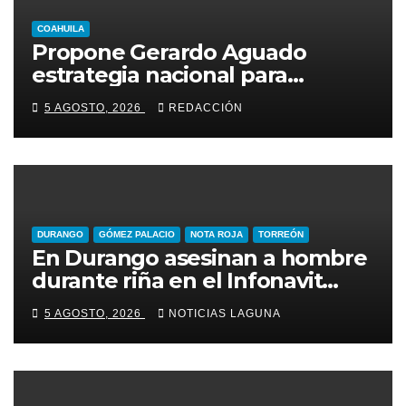
COAHUILA
Propone Gerardo Aguado
estrategia nacional para
combatir el despojo de
5 AGOSTO, 2026
REDACCIÓN
inmuebles
DURANGO
GÓMEZ PALACIO
NOTA ROJA
TORREÓN
En Durango asesinan a hombre
durante riña en el Infonavit
Guadalupe Victoria
5 AGOSTO, 2026
NOTICIAS LAGUNA