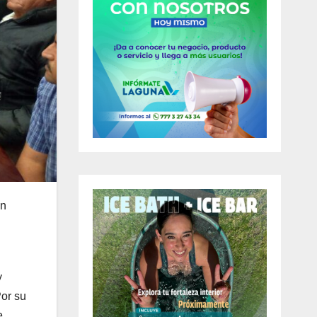
en
y
Por su
e,