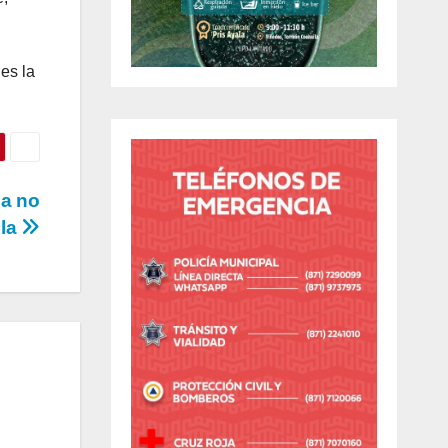
 es la
ea no
ila