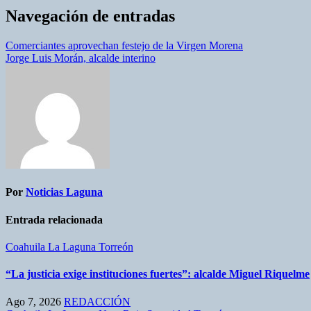
Navegación de entradas
Comerciantes aprovechan festejo de la Virgen Morena
Jorge Luis Morán, alcalde interino
Por
Noticias Laguna
Entrada relacionada
Coahuila
La Laguna
Torreón
“La justicia exige instituciones fuertes”: alcalde Miguel Riquelme
Ago 7, 2026
REDACCIÓN