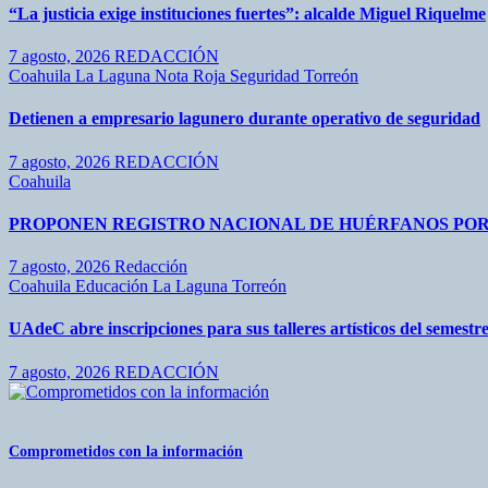
“La justicia exige instituciones fuertes”: alcalde Miguel Riquelme
7 agosto, 2026
REDACCIÓN
Coahuila
La Laguna
Nota Roja
Seguridad
Torreón
Detienen a empresario lagunero durante operativo de seguridad
7 agosto, 2026
REDACCIÓN
Coahuila
PROPONEN REGISTRO NACIONAL DE HUÉRFANOS POR
7 agosto, 2026
Redacción
Coahuila
Educación
La Laguna
Torreón
UAdeC abre inscripciones para sus talleres artísticos del semest
7 agosto, 2026
REDACCIÓN
Comprometidos con la información