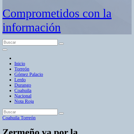
Comprometidos con la
información
Inicio
Torreón
Gómez Palacio
Lerdo
Durango
Coahuila
Nacional
Nota Roja
Coahuila
Torreón
Zermeño va por la