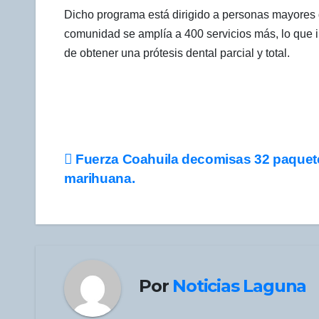
Dicho programa está dirigido a personas mayores 
comunidad se amplía a 400 servicios más, lo que i
de obtener una prótesis dental parcial y total.
Navegación
Fuerza Coahuila decomisas 32 paquet
marihuana.
de
entradas
Por
Noticias Laguna