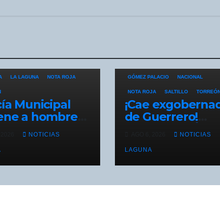
COAHUILA
DURANGO
A
LA LAGUNA
NOTA ROJA
GÓMEZ PALACIO
NACIONAL
N
NOTA ROJA
SALTILLO
TORREÓ
cía Municipal
¡Cae exgoberna
ene a hombre
de Guerrero!
violencia
Detienen a Ánge
 2026
NOTICIAS
AGO 6, 2026
NOTICIAS
liar en la
Aguirre por el c
nia Vencedora
A
Ayotzinapa
LAGUNA