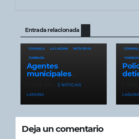
Entrada relacionada
COAHUILA
LA LAGUNA
NOTA ROJA
COAHUIL
TORREÓN
TORREÓ
Agentes
Poli
municipales
deti
frustran robo en el
por 
AGO 6, 2026
NOTICIAS
AGO 6,
centro de Torreón
fami
LAGUNA
Colo
LAGUN
Deja un comentario