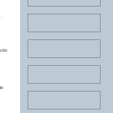
ación
de