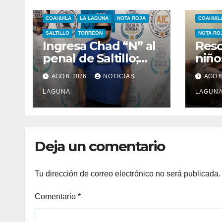
COAHUILA
LA LAGUNA
NOTA ROJA
COAHUIL
SALTILLO
TORREÓN
NOTA RO
Ingresa Chad “N” al
Resc
penal de Saltillo;
niñ
queda a disposición
por 
AGO 6, 2026
NOTICIAS
AGO 6
de un juez
cent
LAGUNA
Mon
LAGUN
Deja un comentario
Tu dirección de correo electrónico no será publicada.
Comentario
*