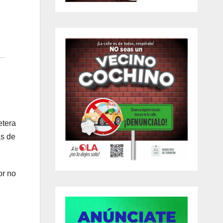
etera
ás de
or no