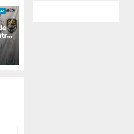
OJA
de
tra