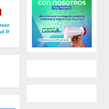
reón
dad