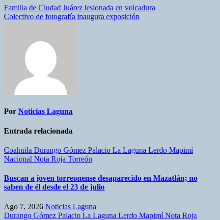
Familia de Ciudad Juárez lesionada en volcadura
Colectivo de fotografía inaugura exposición
Por
Noticias Laguna
Entrada relacionada
Coahuila
Durango
Gómez Palacio
La Laguna
Lerdo
Mapimí
Nacional
Nota Roja
Torreón
Buscan a joven torreonense desaparecido en Mazatlán; no
saben de él desde el 23 de julio
Ago 7, 2026
Noticias Laguna
Durango
Gómez Palacio
La Laguna
Lerdo
Mapimí
Nota Roja