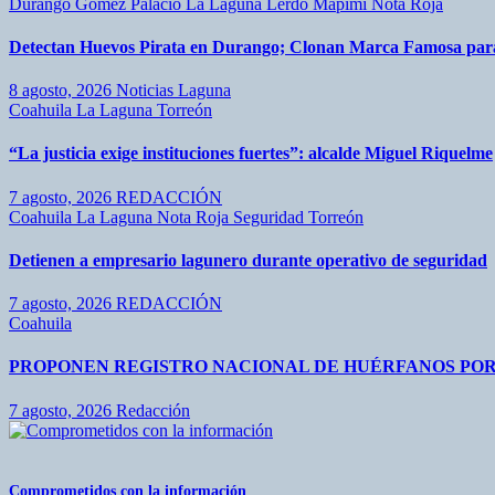
Durango
Gómez Palacio
La Laguna
Lerdo
Mapimí
Nota Roja
Detectan Huevos Pirata en Durango; Clonan Marca Famosa par
8 agosto, 2026
Noticias Laguna
Coahuila
La Laguna
Torreón
“La justicia exige instituciones fuertes”: alcalde Miguel Riquelme
7 agosto, 2026
REDACCIÓN
Coahuila
La Laguna
Nota Roja
Seguridad
Torreón
Detienen a empresario lagunero durante operativo de seguridad
7 agosto, 2026
REDACCIÓN
Coahuila
PROPONEN REGISTRO NACIONAL DE HUÉRFANOS POR
7 agosto, 2026
Redacción
Comprometidos con la información