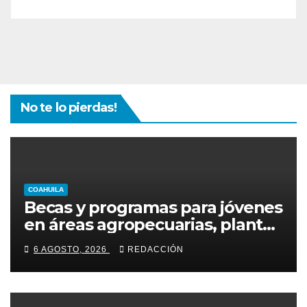
No te lo pierdas!
COAHUILA
Becas y programas para jóvenes
en áreas agropecuarias, plantea
Raúl Onofre
6 AGOSTO, 2026
REDACCIÓN