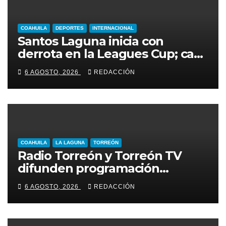
COAHUILA
DEPORTES
INTERNACIONAL
Santos Laguna inicia con
derrota en la Leagues Cup; cae
2-0 ante New York City FC
6 AGOSTO, 2026
REDACCIÓN
COAHUILA
LA LAGUNA
TORREÓN
Radio Torreón y Torreón TV
difunden programación
especial por la Semana Mundial
6 AGOSTO, 2026
REDACCIÓN
de la Lactancia Materna