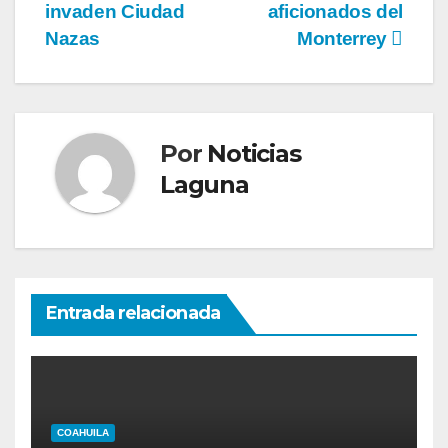
invaden Ciudad
aficionados del
de
Nazas
Monterrey
entradas
Por
Noticias
Laguna
Entrada relacionada
COAHUILA