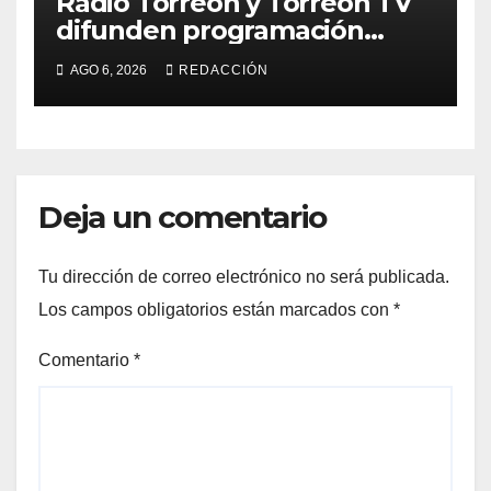
Radio Torreón y Torreón TV
difunden programación
especial por la Semana
AGO 6, 2026
REDACCIÓN
Mundial de la Lactancia
Materna
Deja un comentario
Tu dirección de correo electrónico no será publicada.
Los campos obligatorios están marcados con
*
Comentario
*