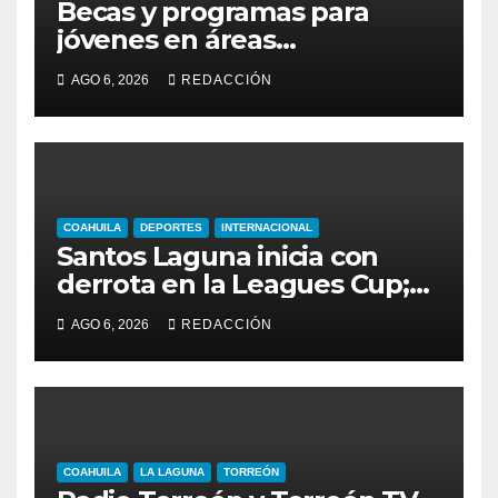
Becas y programas para
jóvenes en áreas
agropecuarias, plantea Raúl
AGO 6, 2026
REDACCIÓN
Onofre
COAHUILA
DEPORTES
INTERNACIONAL
Santos Laguna inicia con
derrota en la Leagues Cup;
cae 2-0 ante New York City
AGO 6, 2026
REDACCIÓN
FC
COAHUILA
LA LAGUNA
TORREÓN