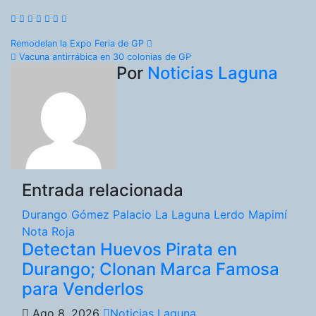
Navegación
Remodelan la Expo Feria de GP
Vacuna antirrábica en 30 colonias de GP
de
Por
Noticias Laguna
entradas
Entrada relacionada
Durango
Gómez Palacio
La Laguna
Lerdo
Mapimí
Nota Roja
Detectan Huevos Pirata en
Durango; Clonan Marca Famosa
para Venderlos
Ago 8, 2026
Noticias Laguna