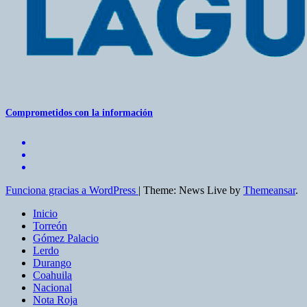
Comprometidos con la información
Funciona gracias a WordPress
|
Theme: News Live by
Themeansar
.
Inicio
Torreón
Gómez Palacio
Lerdo
Durango
Coahuila
Nacional
Nota Roja