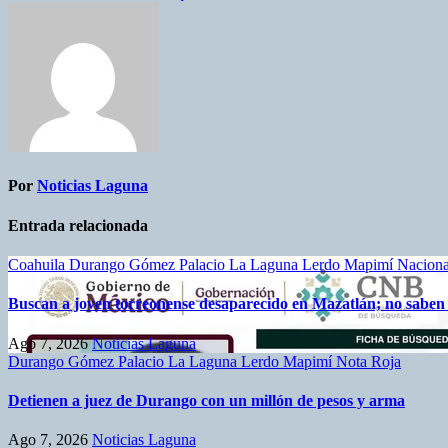
Por
Noticias Laguna
Entrada relacionada
Coahuila
Durango
Gómez Palacio
La Laguna
Lerdo
Mapimí
Nacion
Buscan a joven torreonense desaparecido en Mazatlán; no saben de
Ago 7, 2026
Noticias Laguna
Durango
Gómez Palacio
La Laguna
Lerdo
Mapimí
Nota Roja
Detienen a juez de Durango con un millón de pesos y arma
Ago 7, 2026
Noticias Laguna