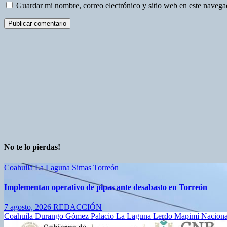
Guardar mi nombre, correo electrónico y sitio web en este naveg
No te lo pierdas!
Coahuila
La Laguna
Simas
Torreón
Implementan operativo de pipas ante desabasto en Torreón
7 agosto, 2026
REDACCIÓN
Coahuila
Durango
Gómez Palacio
La Laguna
Lerdo
Mapimí
Nacion