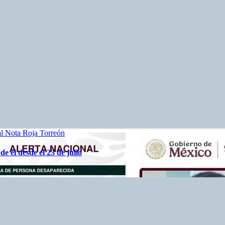
al
Nota Roja
Torreón
 él desde el 23 de julio