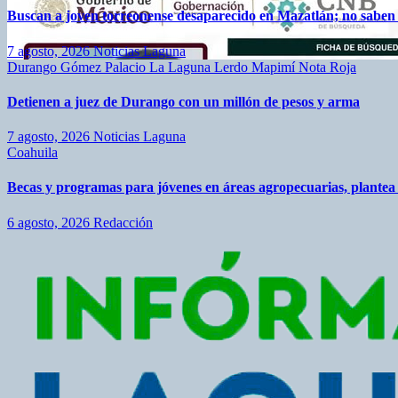
Buscan a joven torreonense desaparecido en Mazatlán; no saben de
7 agosto, 2026
Noticias Laguna
Durango
Gómez Palacio
La Laguna
Lerdo
Mapimí
Nota Roja
Detienen a juez de Durango con un millón de pesos y arma
7 agosto, 2026
Noticias Laguna
Coahuila
Becas y programas para jóvenes en áreas agropecuarias, plante
6 agosto, 2026
Redacción