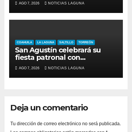
AGO 7, 2026
NOTICIAS LAGUNA
COAHUILA
LA LAGUNA
SALTILLO
TORREÓN
San Agustín celebrará su
fiesta patronal con
conferencias para jóvenes y
AGO 7, 2026
NOTICIAS LAGUNA
familias
Deja un comentario
Tu dirección de correo electrónico no será publicada.