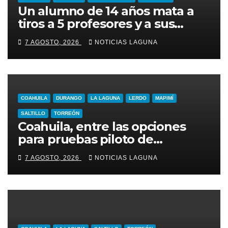
Un alumno de 14 años mata a
tiros a 5 profesores y a sus
abuelos en Tailandia
7 AGOSTO, 2026
NOTICIAS LAGUNA
COAHUILA
DURANGO
LA LAGUNA
LERDO
MAPIMÍ
SALTILLO
TORREÓN
Coahuila, entre las opciones
para pruebas piloto de
extracción de gas
7 AGOSTO, 2026
NOTICIAS LAGUNA