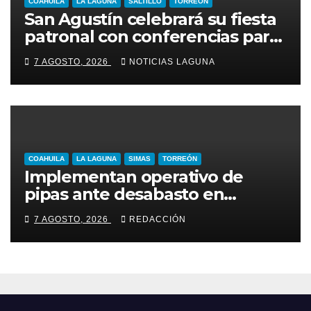
COAHUILA
LA LAGUNA
SALTILLO
TORREÓN
San Agustín celebrará su fiesta
patronal con conferencias para
jóvenes y familias
7 AGOSTO, 2026
NOTICIAS LAGUNA
COAHUILA
LA LAGUNA
SIMAS
TORREÓN
Implementan operativo de
pipas ante desabasto en
Torreón
7 AGOSTO, 2026
REDACCIÓN