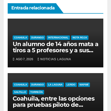
Entrada relacionada
COAHUILA
DURANGO
INTERNACIONAL
NOTA ROJA
Un alumno de 14 años mata a
tiros a 5 profesores y a sus
abuelos en Tailandia
AGO 7, 2026
NOTICIAS LAGUNA
COAHUILA
DURANGO
LA LAGUNA
LERDO
MAPIMÍ
SALTILLO
TORREÓN
Coahuila, entre las opciones
para pruebas piloto de
extracción de gas