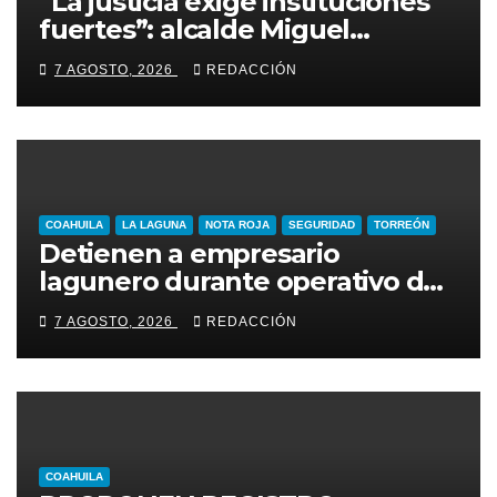
“La justicia exige instituciones
fuertes”: alcalde Miguel
Riquelme
7 AGOSTO, 2026
REDACCIÓN
COAHUILA
LA LAGUNA
NOTA ROJA
SEGURIDAD
TORREÓN
Detienen a empresario
lagunero durante operativo de
seguridad
7 AGOSTO, 2026
REDACCIÓN
COAHUILA