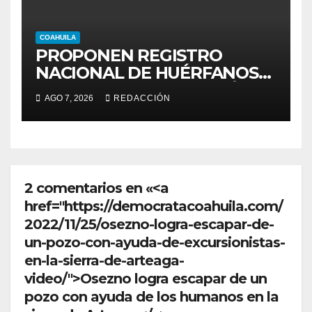
COAHUILA
PROPONEN REGISTRO
NACIONAL DE HUÉRFANOS
POR FEMINICIDIO EN MÉXICO
AGO 7, 2026
REDACCIÓN
2 comentarios en «<a
href="https://democratacoahuila.com/
2022/11/25/osezno-logra-escapar-de-
un-pozo-con-ayuda-de-excursionistas-
en-la-sierra-de-arteaga-
video/">Osezno logra escapar de un
pozo con ayuda de los humanos en la