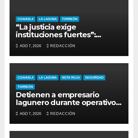
COAHUILA
LA LAGUNA
TORREÓN
“La justicia exige
instituciones fuertes”:
alcalde Miguel Riquelme
AGO 7, 2026
REDACCIÓN
COAHUILA
LA LAGUNA
NOTA ROJA
SEGURIDAD
TORREÓN
Detienen a empresario
lagunero durante operativo
de seguridad
AGO 7, 2026
REDACCIÓN