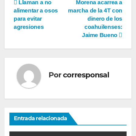
Navegación
Llaman a no
Morena acarrea a
alimentar a osos
marcha de la 4T con
de
para evitar
dinero de los
entradas
agresiones
coahuilenses:
Jaime Bueno
Por
corresponsal
Entrada relacionada