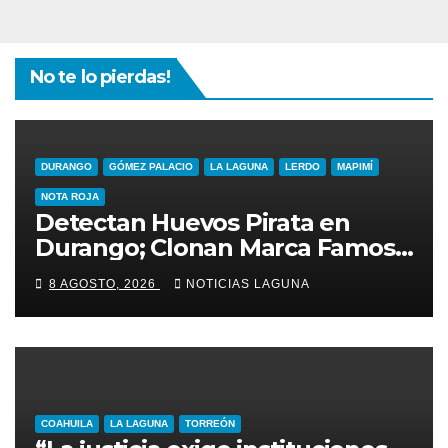
No te lo pierdas!
DURANGO
GÓMEZ PALACIO
LA LAGUNA
LERDO
MAPIMÍ
NOTA ROJA
Detectan Huevos Pirata en
Durango; Clonan Marca Famosa
para Venderlos
8 AGOSTO, 2026
NOTICIAS LAGUNA
COAHUILA
LA LAGUNA
TORREÓN