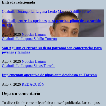
Entrada relacionada
Coahuila
Durango
La Laguna
Lerdo
Mapimí
Saltillo
Torreón
Coahuila, entre las opciones para pruebas piloto de extracción
de gas
Ago 7, 2026
Noticias Laguna
Coahuila
La Laguna
Saltillo
Torreón
San Agustín celebrará su fiesta patronal con conferencias para
jóvenes y familias
Ago 7, 2026
Noticias Laguna
Coahuila
La Laguna
Simas
Torreón
Implementan operativo de pipas ante desabasto en Torreón
Ago 7, 2026
REDACCIÓN
Deja un comentario
Tu dirección de correo electrónico no será publicada.
Los campos