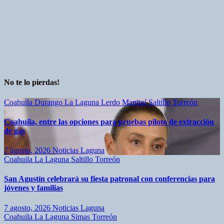
No te lo pierdas!
Coahuila
Durango
La Laguna
Lerdo
Mapimí
Saltillo
Torreón
Coahuila, entre las opciones para pruebas piloto de extracción
de gas
7 agosto, 2026
Noticias Laguna
Coahuila
La Laguna
Saltillo
Torreón
San Agustín celebrará su fiesta patronal con conferencias para
jóvenes y familias
7 agosto, 2026
Noticias Laguna
Coahuila
La Laguna
Simas
Torreón