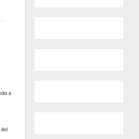
bido a
 del