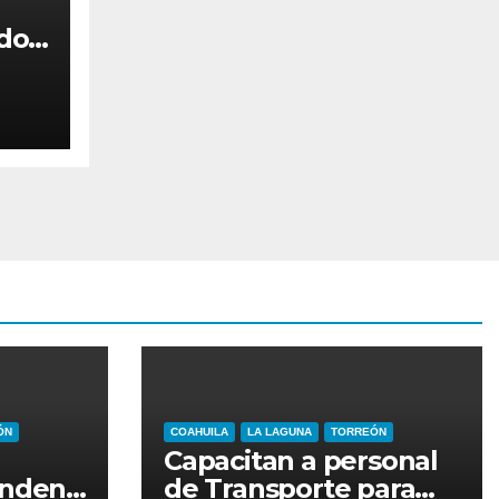
dos
n el
ÓN
COAHUILA
LA LAGUNA
TORREÓN
Capacitan a personal
unden
de Transporte para