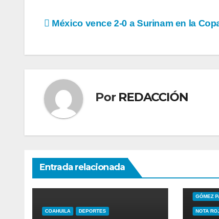
Navegación
México vence 2-0 a Surinam en la Cop
de
entradas
Por
REDACCIÓN
Entrada relacionada
COAHUIL
GÓMEZ P
COAHUILA
DEPORTES
NOTA RO