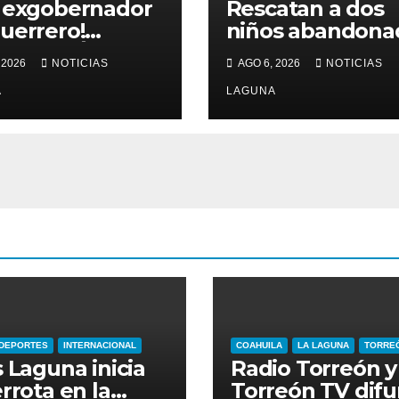
 exgobernador
Rescatan a dos
uerrero!
niños abandona
enen a Ángel
por sus padres e
 2026
NOTICIAS
AGO 6, 2026
NOTICIAS
rre por el caso
centro de
zinapa
A
Monterrey
LAGUNA
DEPORTES
INTERNACIONAL
COAHUILA
LA LAGUNA
TORRE
 Laguna inicia
Radio Torreón y
rrota en la
Torreón TV dif