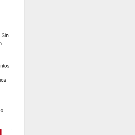
. Sin
n
ntos.
uca
eo