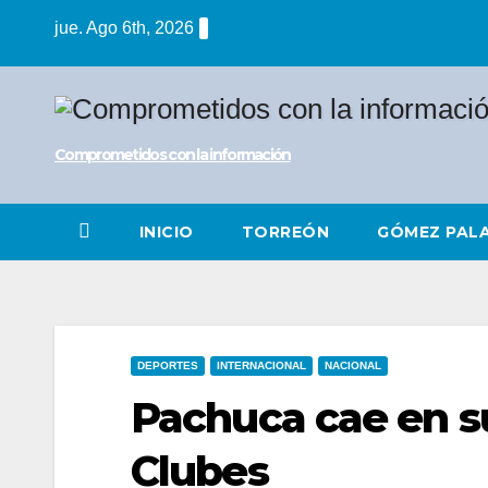
Saltar
jue. Ago 6th, 2026
al
contenido
Comprometidos con la información
INICIO
TORREÓN
GÓMEZ PAL
DEPORTES
INTERNACIONAL
NACIONAL
Pachuca cae en s
Clubes