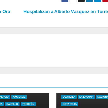
a Oro
Hospitalizan a Alberto Vázquez en Tor
A
DURANGO
ALACIO
NACIONAL
COAHUILA
LA LAGUNA
NACION
JA
SALTILLO
TORREÓN
NOTA ROJA