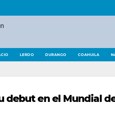
ACIO
LERDO
DURANGO
COAHUILA
N
u debut en el Mundial d