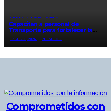
COAHUILA
LA LAGUNA
TORREÓN
Capacitan a personal de
Transporte para fortalecer la
atención a usuarios
6 AGOSTO, 2026
REDACCIÓN
Comprometidos con