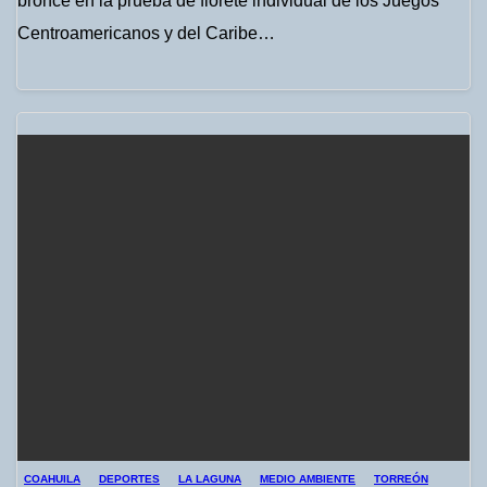
bronce en la prueba de florete individual de los Juegos
Centroamericanos y del Caribe…
COAHUILA
DEPORTES
LA LAGUNA
MEDIO AMBIENTE
TORREÓN