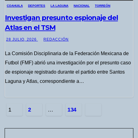
COAHUILA
DEPORTES
LA LAGUNA
NACIONAL
TORREÓN
Investigan presunto espionaje del
Atlas en el TSM
28 JULIO, 2026
REDACCIÓN
La Comisión Disciplinaria de la Federación Mexicana de
Futbol (FMF) abrió una investigación por el presunto caso
de espionaje registrado durante el partido entre Santos
Laguna y Atlas, correspondiente a…
Navegación
1
2
…
134
de
entradas