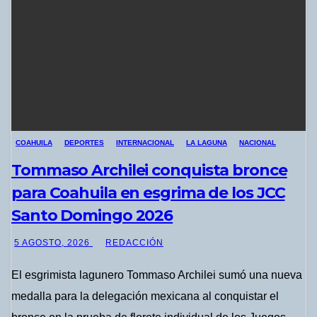
COAHUILA
DEPORTES
INTERNACIONAL
LA LAGUNA
NACIONAL
Tommaso Archilei conquista bronce
para Coahuila en esgrima de los JCC
Santo Domingo 2026
5 AGOSTO, 2026
REDACCIÓN
El esgrimista lagunero Tommaso Archilei sumó una nueva
medalla para la delegación mexicana al conquistar el