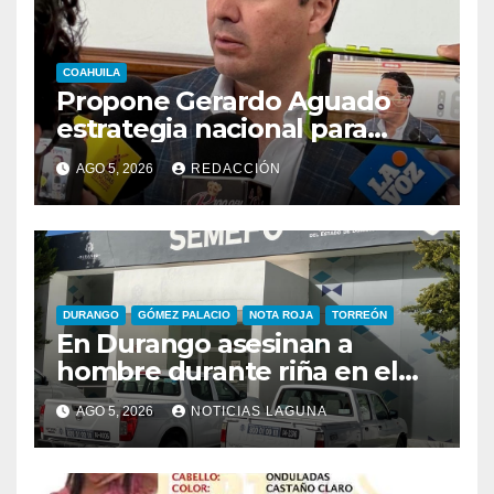
COAHUILA
Propone Gerardo Aguado
estrategia nacional para
combatir el despojo de
AGO 5, 2026
REDACCIÓN
inmuebles
DURANGO
GÓMEZ PALACIO
NOTA ROJA
TORREÓN
En Durango asesinan a
hombre durante riña en el
Infonavit Guadalupe Victoria
AGO 5, 2026
NOTICIAS LAGUNA