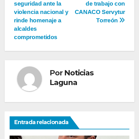
de
seguridad ante la
de trabajo con
entradas
violencia nacional y
CANACO Servytur
rinde homenaje a
Torreón
alcaldes
comprometidos
Por
Noticias
Laguna
Entrada relacionada