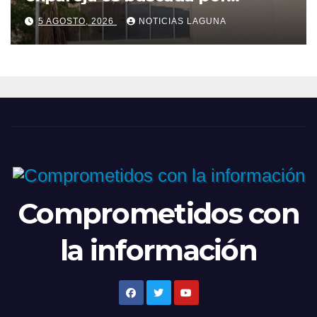
presunto intento de feminicidio
5 AGOSTO, 2026
NOTICIAS LAGUNA
Comprometidos con
la información