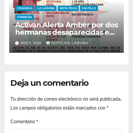
COAHUILA
LA LAGUNA
NOTA ROJA
SALTILLO
TORREÓN
Activan Alerta Amber por dos
hermanas desaparecidas en
Torreón
AGO 5, 2026
NOTICIAS LAGUNA
Deja un comentario
Tu dirección de correo electrónico no será publicada.
Los campos obligatorios están marcados con
*
Comentario
*