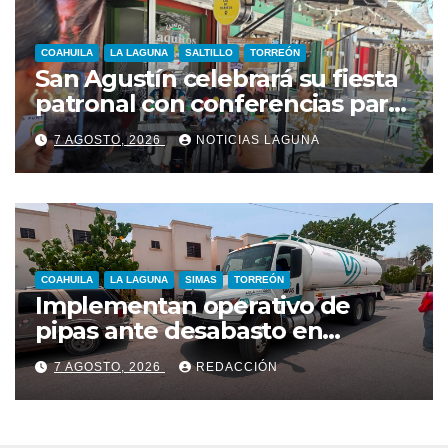
COAHUILA
LA LAGUNA
SALTILLO
TORREÓN
San Agustín celebrará su fiesta
patronal con conferencias para
jóvenes y familias
7 AGOSTO, 2026
NOTICIAS LAGUNA
COAHUILA
LA LAGUNA
SIMAS
TORREÓN
Implementan operativo de
pipas ante desabasto en
Torreón
7 AGOSTO, 2026
REDACCIÓN