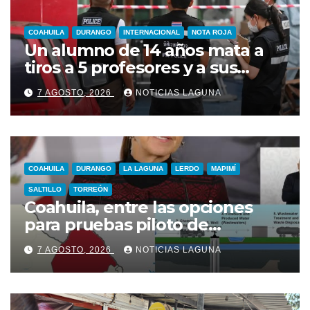
COAHUILA
DURANGO
INTERNACIONAL
NOTA ROJA
Un alumno de 14 años mata a
tiros a 5 profesores y a sus
abuelos en Tailandia
7 AGOSTO, 2026
NOTICIAS LAGUNA
COAHUILA
DURANGO
LA LAGUNA
LERDO
MAPIMÍ
SALTILLO
TORREÓN
Coahuila, entre las opciones
para pruebas piloto de
extracción de gas
7 AGOSTO, 2026
NOTICIAS LAGUNA