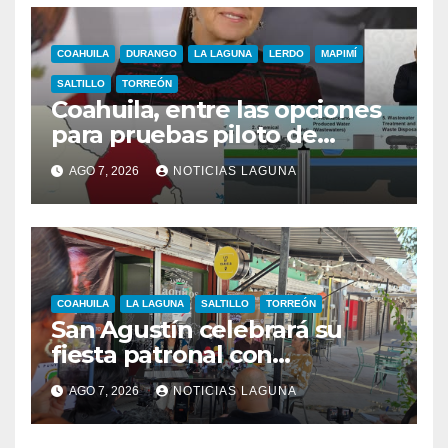
COAHUILA
DURANGO
LA LAGUNA
LERDO
MAPIMÍ
SALTILLO
TORREÓN
Coahuila, entre las opciones
para pruebas piloto de
extracción de gas
AGO 7, 2026
NOTICIAS LAGUNA
COAHUILA
LA LAGUNA
SALTILLO
TORREÓN
San Agustín celebrará su
fiesta patronal con
conferencias para jóvenes y
AGO 7, 2026
NOTICIAS LAGUNA
familias