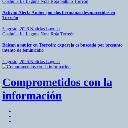
Coahuila
La Laguna
Nota Roja
Saltillo
Torreón
Activan Alerta Amber por dos hermanas desaparecidas en
Torreón
5 agosto, 2026
Noticias Laguna
Coahuila
La Laguna
Nota Roja
Torreón
Balean a mujer en Torreón; expareja es buscada por presunto
intento de feminicidio
5 agosto, 2026
Noticias Laguna
Comprometidos con la
información