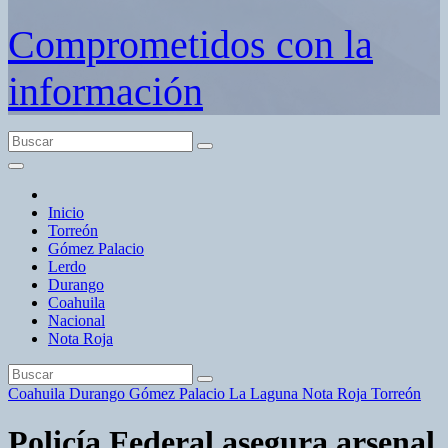
Comprometidos con la
información
Inicio
Torreón
Gómez Palacio
Lerdo
Durango
Coahuila
Nacional
Nota Roja
Coahuila
Durango
Gómez Palacio
La Laguna
Nota Roja
Torreón
Policía Federal asegura arsenal