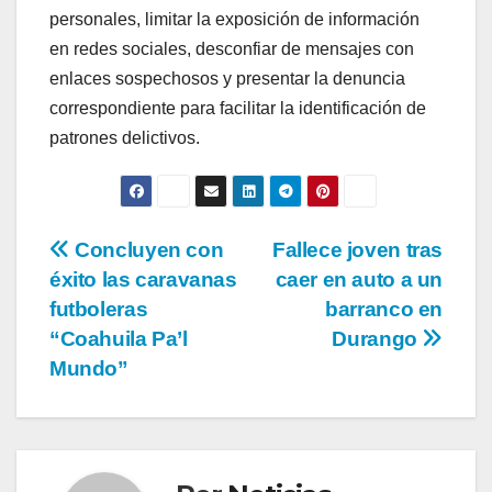
personales, limitar la exposición de información
en redes sociales, desconfiar de mensajes con
enlaces sospechosos y presentar la denuncia
correspondiente para facilitar la identificación de
patrones delictivos.
Navegación
Concluyen con
Fallece joven tras
éxito las caravanas
caer en auto a un
de
futboleras
barranco en
entradas
“Coahuila Pa’l
Durango
Mundo”