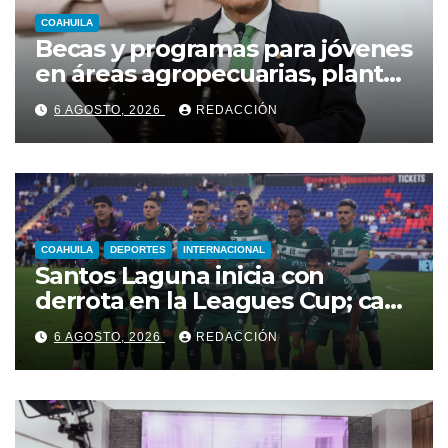
COAHUILA
Becas y programas para jóvenes
en áreas agropecuarias, plantea
Raúl Onofre
6 AGOSTO, 2026
REDACCIÓN
COAHUILA
DEPORTES
INTERNACIONAL
Santos Laguna inicia con
derrota en la Leagues Cup; cae
2-0 ante New York City FC
6 AGOSTO, 2026
REDACCIÓN