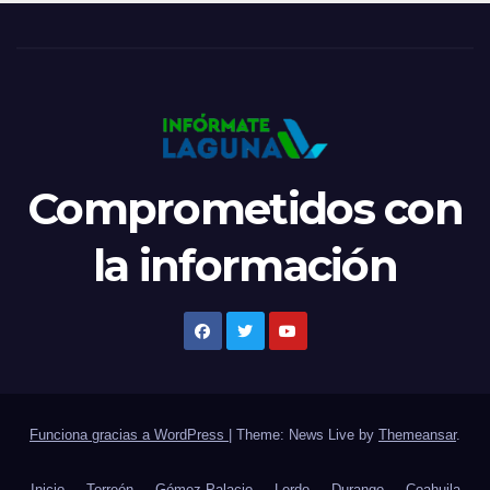
Comprometidos con
la información
Funciona gracias a WordPress
|
Theme: News Live by
Themeansar
.
Inicio
Torreón
Gómez Palacio
Lerdo
Durango
Coahuila