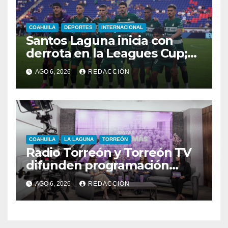
COAHUILA
DEPORTES
INTERNACIONAL
Santos Laguna inicia con
derrota en la Leagues Cup;
cae 2-0 ante New York City
AGO 6, 2026
REDACCIÓN
FC
COAHUILA
LA LAGUNA
TORREÓN
Radio Torreón y Torreón TV
difunden programación
especial por la Semana
AGO 6, 2026
REDACCIÓN
Mundial de la Lactancia
Materna