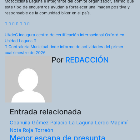
Motociclista Laguna e integrante del comité organizador, afirmó que
este tipo de encuentros ayudan a fortalecer una imagen positiva y
responsable de la comunidad biker en el país.
Navegación
UAdeC inaugura centro de certificación internacional Oxford en
Unidad Laguna
de
Contraloría Municipal rinde informe de actividades del primer
cuatrimestre de 2026
entradas
Por
REDACCIÓN
Entrada relacionada
Coahuila
Gómez Palacio
La Laguna
Lerdo
Mapimí
Nota Roja
Torreón
Menor escapa de presunta