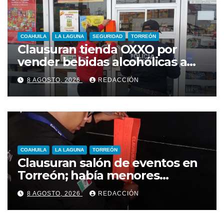
COAHUILA
LA LAGUNA
SEGURIDAD
TORREÓN
Clausuran tienda OXXO por
vender bebidas alcohólicas a
menores de edad
8 AGOSTO, 2026
REDACCIÓN
COAHUILA
LA LAGUNA
TORREÓN
Clausuran salón de eventos en
Torreón; había menores
alcoholizados durante
8 AGOSTO, 2026
REDACCIÓN
inspección