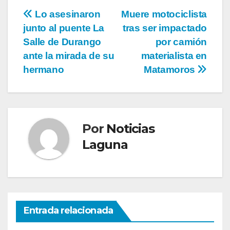
Navegación
Lo asesinaron
Muere motociclista
junto al puente La
tras ser impactado
de
Salle de Durango
por camión
entradas
ante la mirada de su
materialista en
hermano
Matamoros
Por
Noticias
Laguna
Entrada relacionada