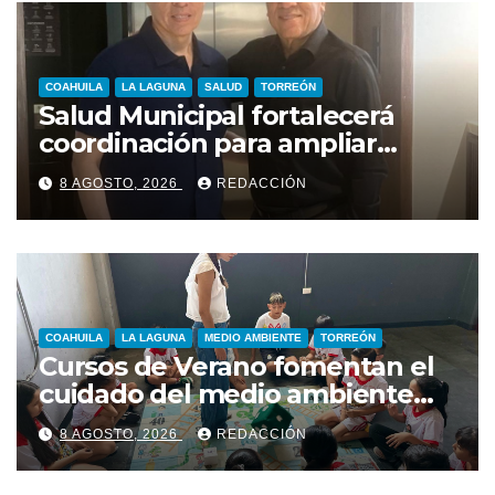
COAHUILA
LA LAGUNA
SALUD
TORREÓN
Salud Municipal fortalecerá
coordinación para ampliar
programas en Torreón
8 AGOSTO, 2026
REDACCIÓN
COAHUILA
LA LAGUNA
MEDIO AMBIENTE
TORREÓN
Cursos de Verano fomentan el
cuidado del medio ambiente
entre niñas y niños de Torreón
8 AGOSTO, 2026
REDACCIÓN