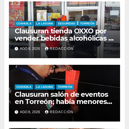
COAHUILA
LA LAGUNA
SEGURIDAD
TORREÓN
Clausuran tienda OXXO por
vender bebidas alcohólicas a
menores de edad
AGO 8, 2026
REDACCIÓN
COAHUILA
LA LAGUNA
TORREÓN
Clausuran salón de eventos
en Torreón; había menores
alcoholizados durante
AGO 8, 2026
REDACCIÓN
inspección