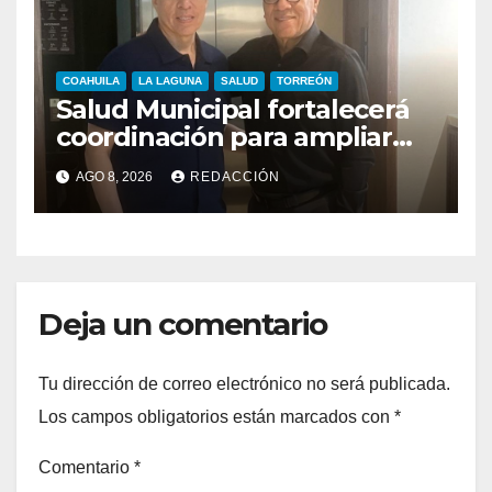
COAHUILA
LA LAGUNA
SALUD
TORREÓN
Salud Municipal fortalecerá
coordinación para ampliar
programas en Torreón
AGO 8, 2026
REDACCIÓN
Deja un comentario
Tu dirección de correo electrónico no será publicada.
Los campos obligatorios están marcados con
*
Comentario
*