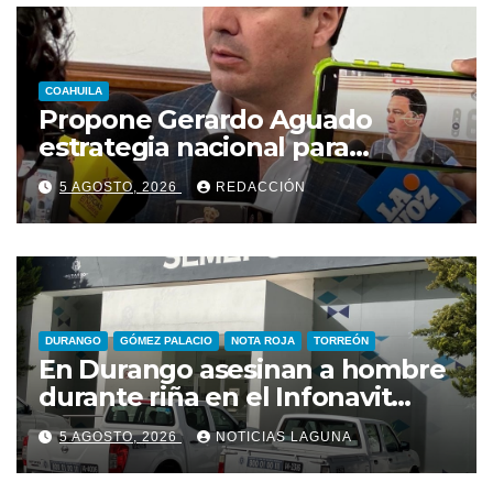
COAHUILA
Propone Gerardo Aguado
estrategia nacional para
combatir el despojo de
5 AGOSTO, 2026
REDACCIÓN
inmuebles
DURANGO
GÓMEZ PALACIO
NOTA ROJA
TORREÓN
En Durango asesinan a hombre
durante riña en el Infonavit
Guadalupe Victoria
5 AGOSTO, 2026
NOTICIAS LAGUNA