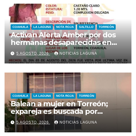
COAHUILA
LA LAGUNA
NOTA ROJA
SALTILLO
TORREÓN
Activan Alerta Amber por dos
hermanas desaparecidas en
Torreón
5 AGOSTO, 2026
NOTICIAS LAGUNA
COAHUILA
LA LAGUNA
NOTA ROJA
TORREÓN
Balean a mujer en Torreón;
expareja es buscada por
presunto intento de feminicidio
5 AGOSTO, 2026
NOTICIAS LAGUNA