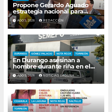
Propone Gerardo Aguado
estrategia nacional para
combatir el despojo de
AGO 5, 2026
REDACCIÓN
inmuebles
DURANGO
GÓMEZ PALACIO
NOTA ROJA
TORREÓN
En Durango asesinan a
hombre durante riña en el
Infonavit Guadalupe Victoria
AGO 5, 2026
NOTICIAS LAGUNA
COAHUILA
LA LAGUNA
NOTA ROJA
SALTILLO
TORREÓN