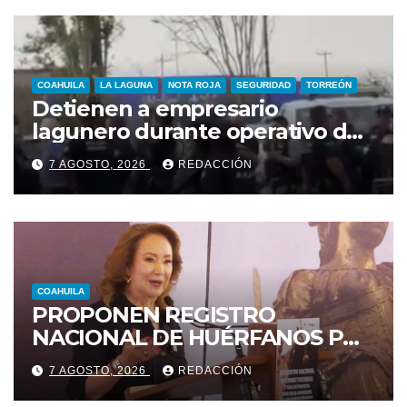
COAHUILA
LA LAGUNA
NOTA ROJA
SEGURIDAD
TORREÓN
Detienen a empresario
lagunero durante operativo de
seguridad
7 AGOSTO, 2026
REDACCIÓN
COAHUILA
PROPONEN REGISTRO
NACIONAL DE HUÉRFANOS POR
FEMINICIDIO EN MÉXICO
7 AGOSTO, 2026
REDACCIÓN