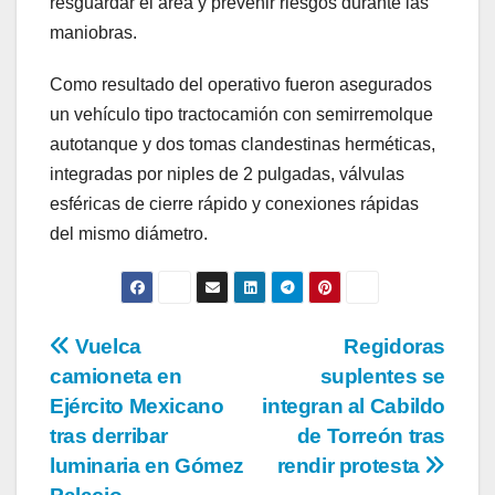
resguardar el área y prevenir riesgos durante las
maniobras.
Como resultado del operativo fueron asegurados
un vehículo tipo tractocamión con semirremolque
autotanque y dos tomas clandestinas herméticas,
integradas por niples de 2 pulgadas, válvulas
esféricas de cierre rápido y conexiones rápidas
del mismo diámetro.
Navegación
Vuelca
Regidoras
camioneta en
suplentes se
de
Ejército Mexicano
integran al Cabildo
entradas
tras derribar
de Torreón tras
luminaria en Gómez
rendir protesta