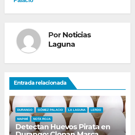
Palacio
Por
Noticias
Laguna
Entrada relacionada
DURANGO
GÓMEZ PALACIO
LA LAGUNA
LERDO
MAPIMÍ
NOTA ROJA
Detectan Huevos Pirata en
Durango; Clonan Marca