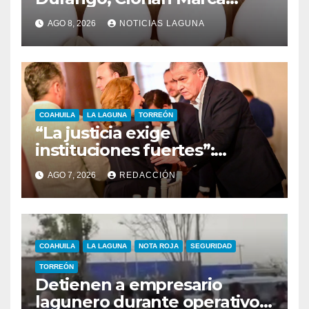
Famosa para Venderlos
AGO 8, 2026
NOTICIAS LAGUNA
COAHUILA
LA LAGUNA
TORREÓN
“La justicia exige
instituciones fuertes”:
alcalde Miguel Riquelme
AGO 7, 2026
REDACCIÓN
COAHUILA
LA LAGUNA
NOTA ROJA
SEGURIDAD
TORREÓN
Detienen a empresario
lagunero durante operativo