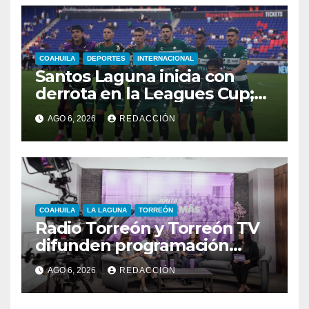
COAHUILA
DEPORTES
INTERNACIONAL
Santos Laguna inicia con
derrota en la Leagues Cup;
cae 2-0 ante New York City
AGO 6, 2026
REDACCIÓN
FC
COAHUILA
LA LAGUNA
TORREÓN
Radio Torreón y Torreón TV
difunden programación
especial por la Semana
AGO 6, 2026
REDACCIÓN
Mundial de la Lactancia
Materna