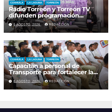
COAHUILA
LA LAGUNA
TORREÓN
Radio Torreón y Torreón TV
difunden programación
especial por la Semana Mundial
6 AGOSTO, 2026
REDACCIÓN
de la Lactancia Materna
COAHUILA
LA LAGUNA
TORREÓN
Capacitan a personal de
Transporte para fortalecer la
atención a usuarios
6 AGOSTO, 2026
REDACCIÓN