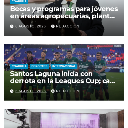
COAHUILA
Becas y programas para jóvenes
en áreas agropecuarias, plantea
Raúl Onofre
6 AGOSTO, 2026
REDACCIÓN
COAHUILA
DEPORTES
INTERNACIONAL
Santos Laguna inicia con
derrota en la Leagues Cup; cae
2-0 ante New York City FC
6 AGOSTO, 2026
REDACCIÓN