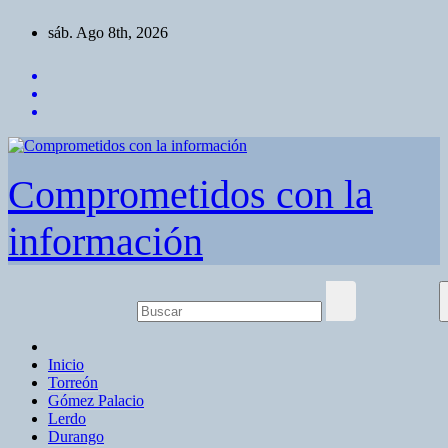
Saltar
sáb. Ago 8th, 2026
al
contenido
Comprometidos con la
información
Inicio
Torreón
Gómez Palacio
Lerdo
Durango