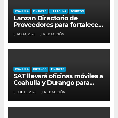
COAHUILA
FINANZAS
LA LAGUNA
TORREÓN
Lanzan Directorio de
Proveedores para fortalecer
a empresas de La Laguna
AGO 4, 2026
REDACCIÓN
COAHUILA
DURANGO
FINANZAS
SAT llevará oficinas móviles a
Coahuila y Durango para
facilitar trámites fiscales
JUL 13, 2026
REDACCIÓN