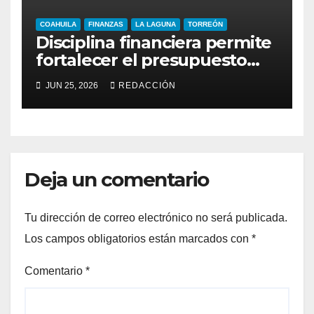
COAHUILA
FINANZAS
LA LAGUNA
TORREÓN
Disciplina financiera permite
fortalecer el presupuesto
municipal 2026 en Torreón
JUN 25, 2026
REDACCIÓN
Deja un comentario
Tu dirección de correo electrónico no será publicada.
Los campos obligatorios están marcados con
*
Comentario
*