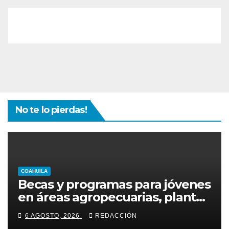
No te lo pierdas!
COAHUILA
Becas y programas para jóvenes
en áreas agropecuarias, plantea
Raúl Onofre
6 AGOSTO, 2026
REDACCIÓN