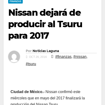
FINANZAS
Nissan dejará de
producir al Tsuru
para 2017
Por
Noticias Laguna
#finanzas
,
#nissan
,
OCT 26, 2016
#tsuru
Ciudad de México.-
Nissan confirmó este
miércoles que en mayo del 2017 finalizará la
producción del Nissan Tsuru.