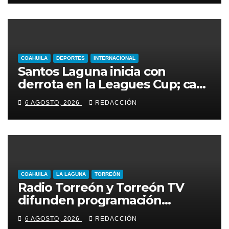
COAHUILA
DEPORTES
INTERNACIONAL
Santos Laguna inicia con
derrota en la Leagues Cup; cae
2-0 ante New York City FC
6 AGOSTO, 2026
REDACCIÓN
COAHUILA
LA LAGUNA
TORREÓN
Radio Torreón y Torreón TV
difunden programación
especial por la Semana Mundial
6 AGOSTO, 2026
REDACCIÓN
de la Lactancia Materna