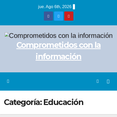
Saltar
jue. Ago 6th, 2026
al
contenido
Comprometidos con la
información
Categoría:
Educación