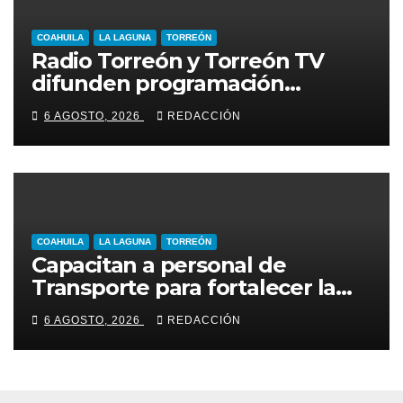
COAHUILA
LA LAGUNA
TORREÓN
Radio Torreón y Torreón TV
difunden programación
especial por la Semana Mundial
6 AGOSTO, 2026
REDACCIÓN
de la Lactancia Materna
COAHUILA
LA LAGUNA
TORREÓN
Capacitan a personal de
Transporte para fortalecer la
atención a usuarios
6 AGOSTO, 2026
REDACCIÓN