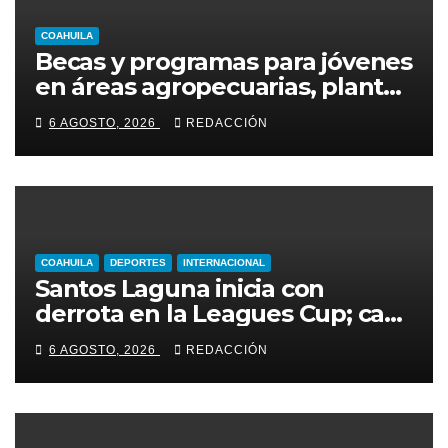
COAHUILA
Becas y programas para jóvenes
en áreas agropecuarias, plantea
Raúl Onofre
6 AGOSTO, 2026
REDACCIÓN
COAHUILA
DEPORTES
INTERNACIONAL
Santos Laguna inicia con
derrota en la Leagues Cup; cae
2-0 ante New York City FC
6 AGOSTO, 2026
REDACCIÓN