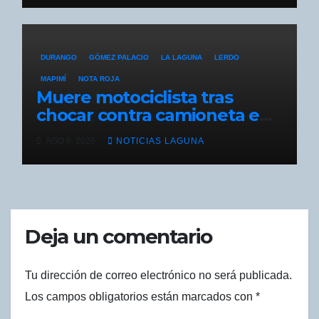
DURANGO
GÓMEZ PALACIO
LA LAGUNA
LERDO
MAPIMÍ
NOTA ROJA
Muere motociclista tras
chocar contra camioneta en
reversa en Bermejillo
AGO 6, 2026
NOTICIAS LAGUNA
Deja un comentario
Tu dirección de correo electrónico no será publicada.
Los campos obligatorios están marcados con
*