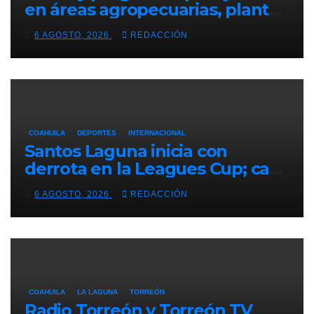
en áreas agropecuarias, plantea
Raúl Onofre
6 AGOSTO, 2026
REDACCIÓN
COAHUILA
DEPORTES
INTERNACIONAL
Santos Laguna inicia con
derrota en la Leagues Cup; cae
2-0 ante New York City FC
6 AGOSTO, 2026
REDACCIÓN
COAHUILA
LA LAGUNA
TORREÓN
Radio Torreón y Torreón TV