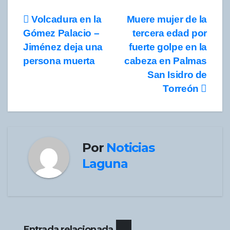
Navegación
Volcadura en la
Muere mujer de la
Gómez Palacio –
tercera edad por
de
Jiménez deja una
fuerte golpe en la
entradas
persona muerta
cabeza en Palmas
San Isidro de
Torreón
Por
Noticias
Laguna
Entrada relacionada