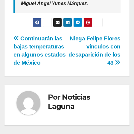
Miguel Ángel Yunes Márquez.
Navegación
Continuarán las
Niega Felipe Flores
bajas temperaturas
vínculos con
de
en algunos estados
desaparición de los
entradas
de México
43
Por
Noticias
Laguna