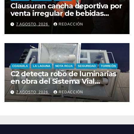
Clausuran cancha deportiva por
venta irregular de bebidas
alcohólicas
7 AGOSTO, 2026
REDACCIÓN
COAHUILA
LA LAGUNA
NOTA ROJA
SEGURIDAD
TORREÓN
C2 detecta robo de luminarias
en obra del Sistema Vial
Revolución–Vasconcelos; hay
7 AGOSTO, 2026
REDACCIÓN
un detenido