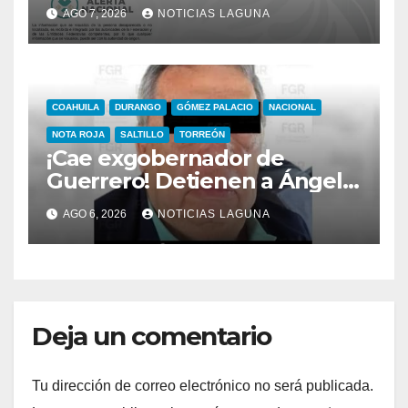
no saben de él desde el 23
AGO 7, 2026
NOTICIAS LAGUNA
de julio
COAHUILA
DURANGO
GÓMEZ PALACIO
NACIONAL
NOTA ROJA
SALTILLO
TORREÓN
¡Cae exgobernador de
Guerrero! Detienen a Ángel
Aguirre por el caso
AGO 6, 2026
NOTICIAS LAGUNA
Ayotzinapa
Deja un comentario
Tu dirección de correo electrónico no será publicada.