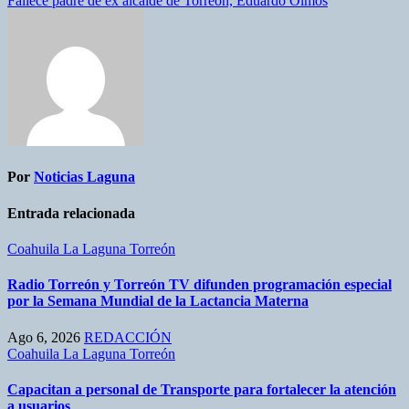
Fallece padre de ex alcalde de Torreón, Eduardo Olmos
Por
Noticias Laguna
Entrada relacionada
Coahuila
La Laguna
Torreón
Radio Torreón y Torreón TV difunden programación especial
por la Semana Mundial de la Lactancia Materna
Ago 6, 2026
REDACCIÓN
Coahuila
La Laguna
Torreón
Capacitan a personal de Transporte para fortalecer la atención
a usuarios