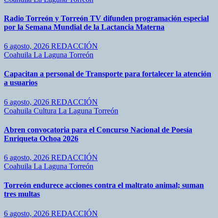
Radio Torreón y Torreón TV difunden programación especial
por la Semana Mundial de la Lactancia Materna
6 agosto, 2026
REDACCIÓN
Coahuila
La Laguna
Torreón
Capacitan a personal de Transporte para fortalecer la atención
a usuarios
6 agosto, 2026
REDACCIÓN
Coahuila
Cultura
La Laguna
Torreón
Abren convocatoria para el Concurso Nacional de Poesía
Enriqueta Ochoa 2026
6 agosto, 2026
REDACCIÓN
Coahuila
La Laguna
Torreón
Torreón endurece acciones contra el maltrato animal; suman
tres multas
6 agosto, 2026
REDACCIÓN