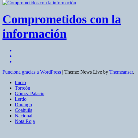
Comprometidos con la
información
Funciona gracias a WordPress
|
Theme: News Live by
Themeansar
.
Inicio
Torreón
Gómez Palacio
Lerdo
Durango
Coahuila
Nacional
Nota Roja