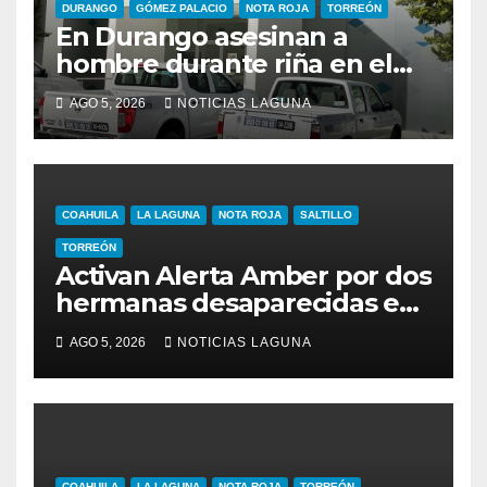
DURANGO
GÓMEZ PALACIO
NOTA ROJA
TORREÓN
En Durango asesinan a
hombre durante riña en el
Infonavit Guadalupe Victoria
AGO 5, 2026
NOTICIAS LAGUNA
COAHUILA
LA LAGUNA
NOTA ROJA
SALTILLO
TORREÓN
Activan Alerta Amber por dos
hermanas desaparecidas en
Torreón
AGO 5, 2026
NOTICIAS LAGUNA
COAHUILA
LA LAGUNA
NOTA ROJA
TORREÓN