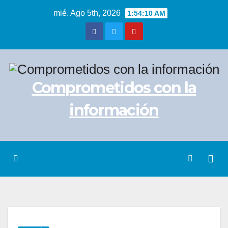
Saltar
mié. Ago 5th, 2026
1:54:11 AM
al
contenido
Comprometidos con la
información