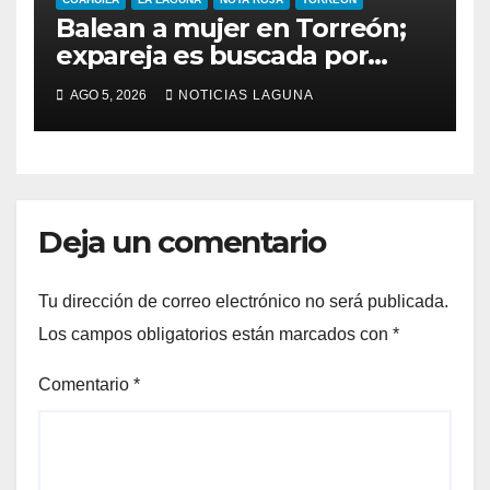
Balean a mujer en Torreón;
expareja es buscada por
presunto intento de
AGO 5, 2026
NOTICIAS LAGUNA
feminicidio
Deja un comentario
Tu dirección de correo electrónico no será publicada.
Los campos obligatorios están marcados con
*
Comentario
*