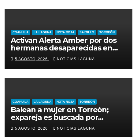
COAHUILA
LA LAGUNA
NOTA ROJA
SALTILLO
TORREÓN
Activan Alerta Amber por dos
hermanas desaparecidas en
Torreón
5 AGOSTO, 2026
NOTICIAS LAGUNA
COAHUILA
LA LAGUNA
NOTA ROJA
TORREÓN
Balean a mujer en Torreón;
expareja es buscada por
presunto intento de feminicidio
5 AGOSTO, 2026
NOTICIAS LAGUNA