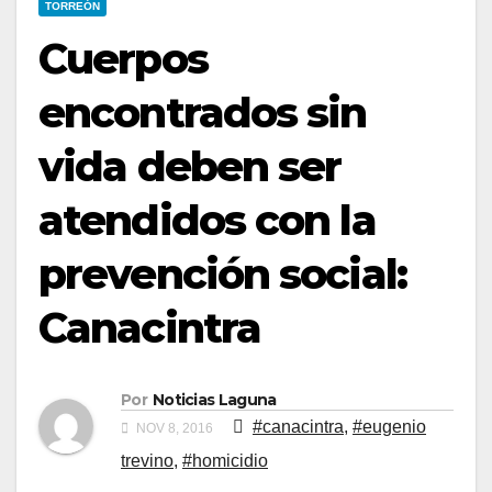
TORREÓN
Cuerpos
encontrados sin
vida deben ser
atendidos con la
prevención social:
Canacintra
Por
Noticias Laguna
#canacintra
,
#eugenio
NOV 8, 2016
trevino
,
#homicidio