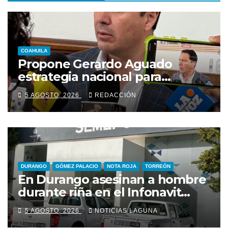
COAHUILA
Propone Gerardo Aguado
estrategia nacional para
combatir el despojo de
5 AGOSTO, 2026
REDACCIÓN
inmuebles
DURANGO
GÓMEZ PALACIO
NOTA ROJA
TORREÓN
En Durango asesinan a hombre
durante riña en el Infonavit
Guadalupe Victoria
5 AGOSTO, 2026
NOTICIAS LAGUNA