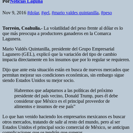
Por
Noticias Laguna
Nov 9, 2016
#dolar
,
#gel
,
#mario valdes quintanilla
,
#peso
Torreón, Coahuila.-
La volatilidad del peso frente al dólar es lo
que más preocupa a productores ganaderos en la Comarca
Lagunera.
Mario Valdés Quintanilla, presidente del Grupo Empresarial
Lagunero (GEL), explicó que la variación del tipo de cambio
impacta directamente en los insumos que por lo regular se requieren.
Dijo que ante esta situación están en busca de nuevos mercados que
permitan mejorar sus condiciones económicas, sin embargo sigue
siendo Estados Unidos su mejor socio.
Habremos que adaptarnos a las políticas del próximo
presidente del país vecino, Donald Trump, pues él debe
considerar que México es el principal proveedor de
alimentos e insumos de ese país”
Lo que han venido haciendo los empresarios mexicanos es buscar
otros mercados, tratando de salir al resto del mundo, pero al ser
Estados Unidos el principal socio comercial de México, se anticipan
complicaciones que se tendrán que superar.