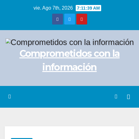
Saltar
vie. Ago 7th, 2026
7:11:39 AM
al
contenido
Comprometidos con la
información