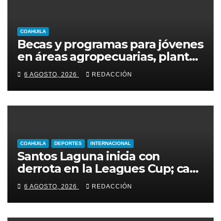
COAHUILA
Becas y programas para jóvenes
en áreas agropecuarias, plantea
Raúl Onofre
6 AGOSTO, 2026
REDACCIÓN
COAHUILA
DEPORTES
INTERNACIONAL
Santos Laguna inicia con
derrota en la Leagues Cup; cae
2-0 ante New York City FC
6 AGOSTO, 2026
REDACCIÓN