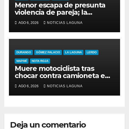
Menor escapa de presunta
violencia de pareja; la
resguardan en Torreón
AGO 6, 2026
NOTICIAS LAGUNA
DURANGO
GÓMEZ PALACIO
LA LAGUNA
LERDO
MAPIMÍ
NOTA ROJA
Muere motociclista tras
chocar contra camioneta en
reversa en Bermejillo
AGO 6, 2026
NOTICIAS LAGUNA
Deja un comentario