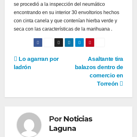
se procedió a la inspección del neumático
encontrando en su interior 30 envoltorios hechos
con cinta canela y que contenían hierba verde y
seca con las características de la marihuana .
Navegación
Lo agarran por
Asaltante tira
ladrón
balazos dentro de
de
comercio en
entradas
Torreón
Por
Noticias
Laguna