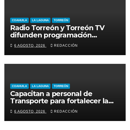
COAHUILA
LA LAGUNA
TORREÓN
Radio Torreón y Torreón TV
difunden programación
especial por la Semana Mundial
6 AGOSTO, 2026
REDACCIÓN
de la Lactancia Materna
COAHUILA
LA LAGUNA
TORREÓN
Capacitan a personal de
Transporte para fortalecer la
atención a usuarios
6 AGOSTO, 2026
REDACCIÓN