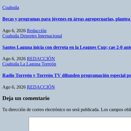
Coahuila
Becas y programas para jóvenes en áreas agropecuarias, plante
Ago 6, 2026
Redacción
Coahuila
Deportes
Internacional
Santos Laguna inicia con derrota en la Leagues Cup; cae 2-0 a
Ago 6, 2026
REDACCIÓN
Coahuila
La Laguna
Torreón
Radio Torreón y Torreón TV difunden programación especial po
Ago 6, 2026
REDACCIÓN
Deja un comentario
Tu dirección de correo electrónico no será publicada.
Los campos obli