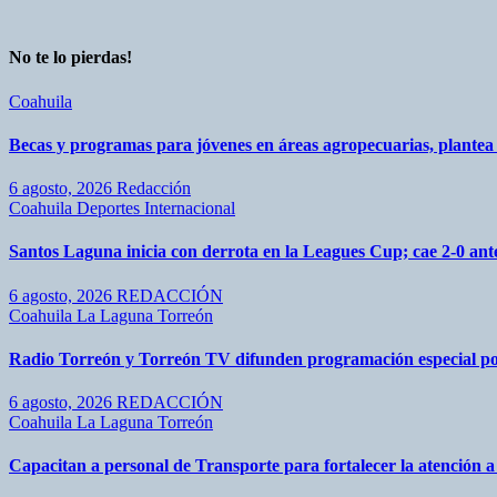
No te lo pierdas!
Coahuila
Becas y programas para jóvenes en áreas agropecuarias, plante
6 agosto, 2026
Redacción
Coahuila
Deportes
Internacional
Santos Laguna inicia con derrota en la Leagues Cup; cae 2-0 a
6 agosto, 2026
REDACCIÓN
Coahuila
La Laguna
Torreón
Radio Torreón y Torreón TV difunden programación especial po
6 agosto, 2026
REDACCIÓN
Coahuila
La Laguna
Torreón
Capacitan a personal de Transporte para fortalecer la atención a