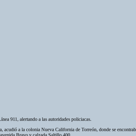
nea 911, alertando a las autoridades policiacas.
la, acudió a la colonia Nueva California de Torreón, donde se encontra
 avenida Bravo y calzada Saltillo 400.