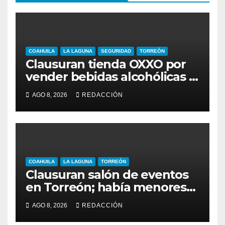
COAHUILA
LA LAGUNA
SEGURIDAD
TORREÓN
Clausuran tienda OXXO por
vender bebidas alcohólicas a
menores de edad
AGO 8, 2026
REDACCIÓN
COAHUILA
LA LAGUNA
TORREÓN
Clausuran salón de eventos
en Torreón; había menores
alcoholizados durante
AGO 8, 2026
REDACCIÓN
inspección