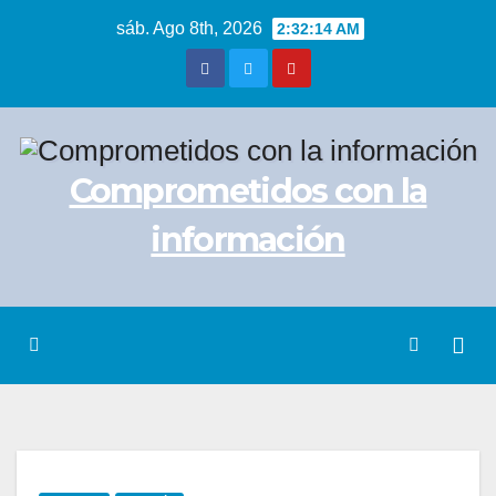
Saltar
sáb. Ago 8th, 2026
2:32:14 AM
al
contenido
Comprometidos con la
información