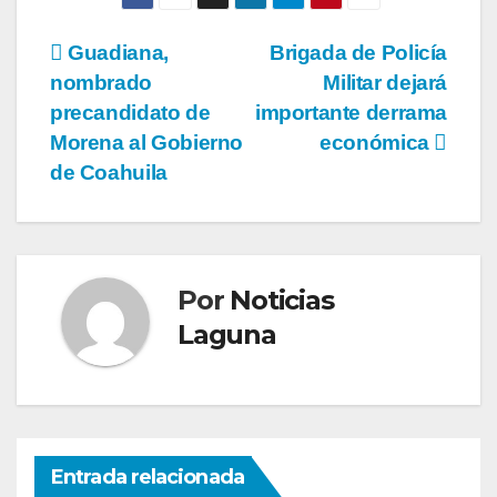
Navegación
Guadiana,
Brigada de Policía
nombrado
Militar dejará
de
precandidato de
importante derrama
entradas
Morena al Gobierno
económica
de Coahuila
Por
Noticias
Laguna
Entrada relacionada