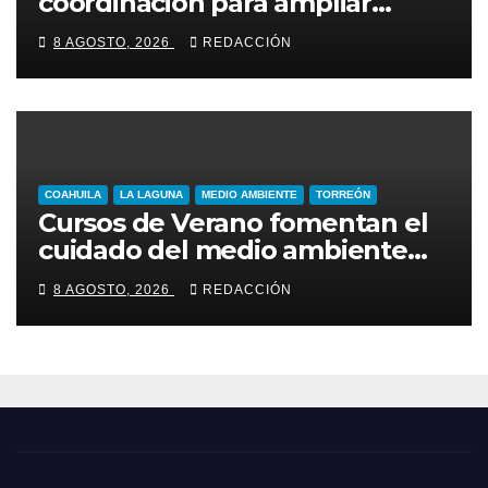
coordinación para ampliar
programas en Torreón
8 AGOSTO, 2026
REDACCIÓN
COAHUILA
LA LAGUNA
MEDIO AMBIENTE
TORREÓN
Cursos de Verano fomentan el
cuidado del medio ambiente
entre niñas y niños de Torreón
8 AGOSTO, 2026
REDACCIÓN