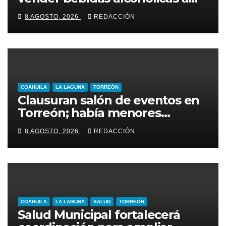
menores de edad
8 AGOSTO, 2026
REDACCIÓN
COAHUILA
LA LAGUNA
TORREÓN
Clausuran salón de eventos en
Torreón; había menores
alcoholizados durante
8 AGOSTO, 2026
REDACCIÓN
inspección
COAHUILA
LA LAGUNA
SALUD
TORREÓN
Salud Municipal fortalecerá