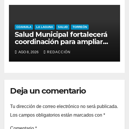
COAHUILA
LA LAGUNA
SALUD
TORREÓN
Salud Municipal fortalecerá
coordinación para ampliar
programas en Torreón
AGO 8, 2026
REDACCIÓN
Deja un comentario
Tu dirección de correo electrónico no será publicada.
Los campos obligatorios están marcados con
*
Comentario
*