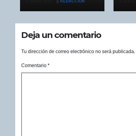
AGO 6, 2026
REDACCIÓN
AGO 6,
agropecuarias,
cae 
plantea Raúl
York
Onofre
Deja un comentario
Tu dirección de correo electrónico no será publicada.
Comentario
*