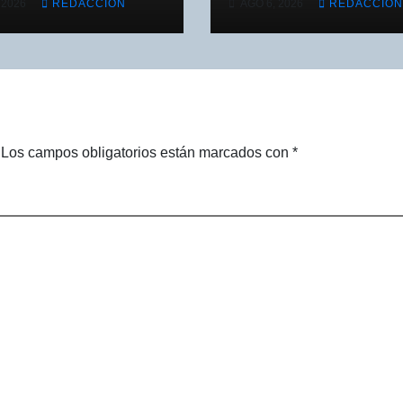
 2026
REDACCIÓN
AGO 6, 2026
REDACCIÓN
2-0 ante New
programación
 City FC
especial por la
Semana Mundial
la Lactancia
Materna
Los campos obligatorios están marcados con
*