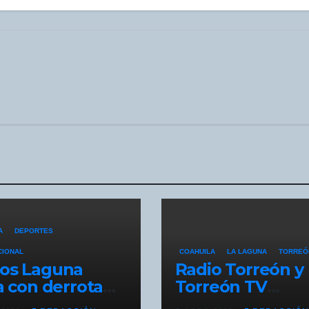
A
DEPORTES
CIONAL
COAHUILA
LA LAGUNA
TORREÓ
os Laguna
Radio Torreón y
ia con derrota
Torreón TV
a Leagues Cup;
difunden