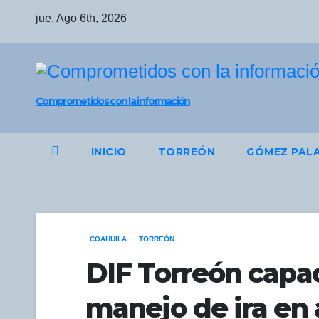
Saltar
jue. Ago 6th, 2026
al
contenido
Comprometidos con la información
INICIO
TORREÓN
GÓMEZ PAL
COAHUILA
TORREÓN
DIF Torreón capa
manejo de ira en