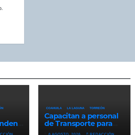
o.
ÓN
COAHUILA
LA LAGUNA
TORREÓN
Capacitan a personal
unden
de Transporte para
fortalecer la atención
CCIÓN
6 AGOSTO, 2026
REDACCIÓN