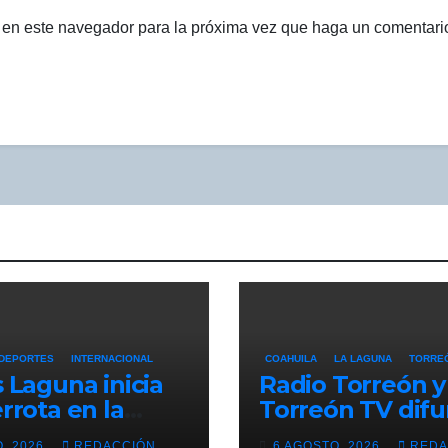
b en este navegador para la próxima vez que haga un comentari
DEPORTES
INTERNACIONAL
COAHUILA
LA LAGUNA
TORRE
 Laguna inicia
Radio Torreón y
rrota en la
Torreón TV dif
s Cup; cae 2-0
programación
O, 2026
REDACCIÓN
6 AGOSTO, 2026
REDA