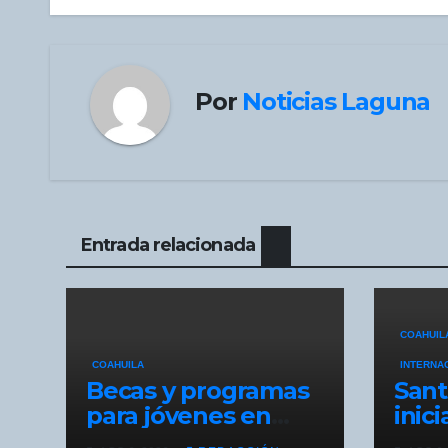
entradas
Por
Noticias Laguna
Entrada relacionada
COAHUIL
COAHUILA
INTERNA
Becas y programas
Sant
para jóvenes en
inic
áreas
en l