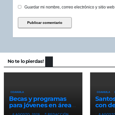
Guardar mi nombre, correo electrónico y sitio we
No te lo pierdas!
COAHUILA
COAHUILA
Becas y programas
Santos
para jóvenes en áreas
con de
agropecuarias,
League
6 AGOSTO, 2026
REDACCIÓN
6 AGOST