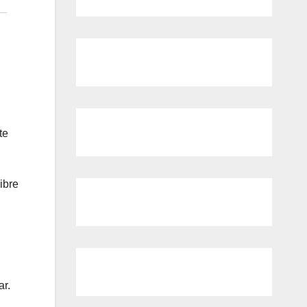
te
ibre
ar.