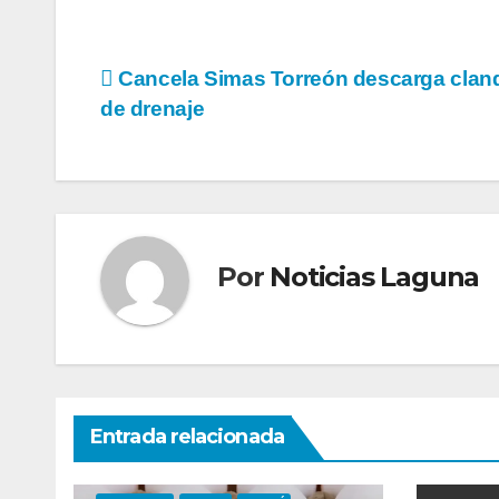
Navegación
Cancela Simas Torreón descarga clan
de drenaje
de
entradas
Por
Noticias Laguna
Entrada relacionada
DURANGO
GÓMEZ PALACIO