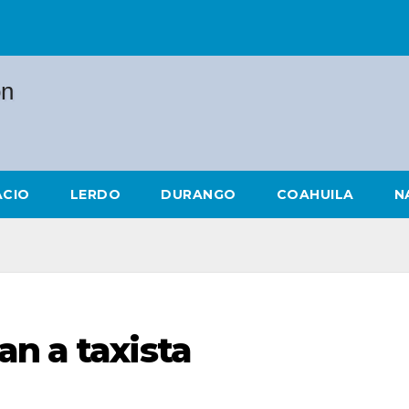
ACIO
LERDO
DURANGO
COAHUILA
N
n a taxista