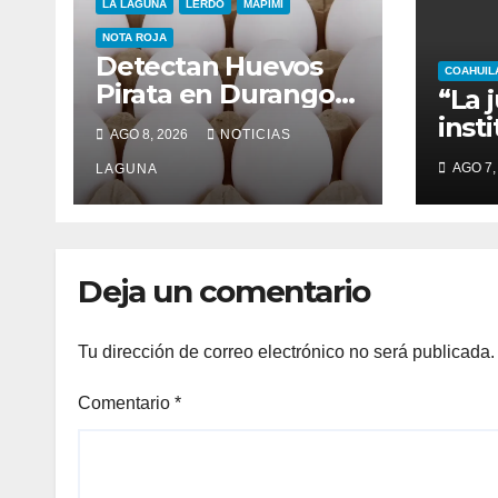
LA LAGUNA
LERDO
MAPIMÍ
NOTA ROJA
Detectan Huevos
COAHUIL
Pirata en Durango;
“La 
Clonan Marca
inst
AGO 8, 2026
NOTICIAS
Famosa para
fuer
AGO 7,
Venderlos
LAGUNA
Migu
Deja un comentario
Tu dirección de correo electrónico no será publicada.
Comentario
*