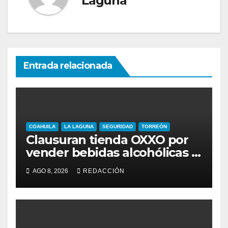
Laguna
Entrada relacionada
COAHUILA
LA LAGUNA
SEGURIDAD
TORREÓN
Clausuran tienda OXXO por
vender bebidas alcohólicas a
menores de edad
AGO 8, 2026
REDACCIÓN