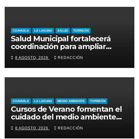
COAHUILA
LA LAGUNA
SALUD
TORREÓN
Salud Municipal fortalecerá
coordinación para ampliar
programas en Torreón
8 AGOSTO, 2026
REDACCIÓN
COAHUILA
LA LAGUNA
MEDIO AMBIENTE
TORREÓN
Cursos de Verano fomentan el
cuidado del medio ambiente
entre niñas y niños de Torreón
8 AGOSTO, 2026
REDACCIÓN