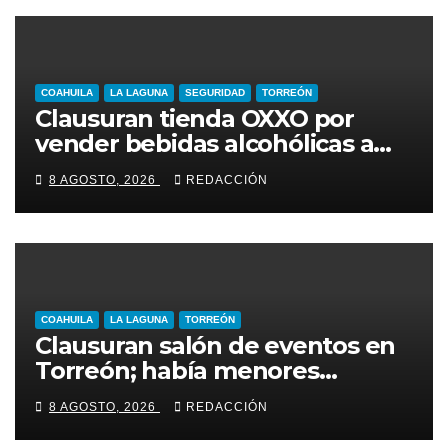
COAHUILA
LA LAGUNA
SEGURIDAD
TORREÓN
Clausuran tienda OXXO por
vender bebidas alcohólicas a
menores de edad
8 AGOSTO, 2026
REDACCIÓN
COAHUILA
LA LAGUNA
TORREÓN
Clausuran salón de eventos en
Torreón; había menores
alcoholizados durante
8 AGOSTO, 2026
REDACCIÓN
inspección