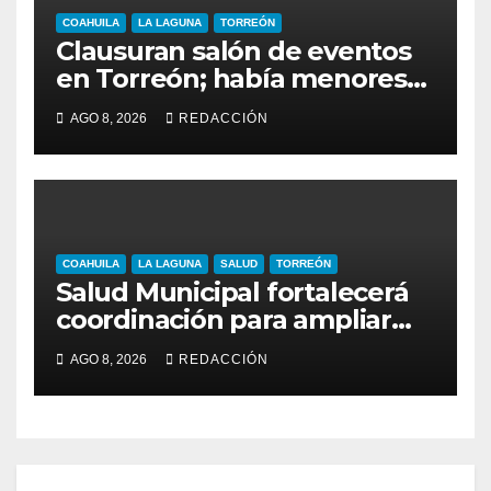
COAHUILA
LA LAGUNA
TORREÓN
Clausuran salón de eventos
en Torreón; había menores
alcoholizados durante
AGO 8, 2026
REDACCIÓN
inspección
COAHUILA
LA LAGUNA
SALUD
TORREÓN
Salud Municipal fortalecerá
coordinación para ampliar
programas en Torreón
AGO 8, 2026
REDACCIÓN