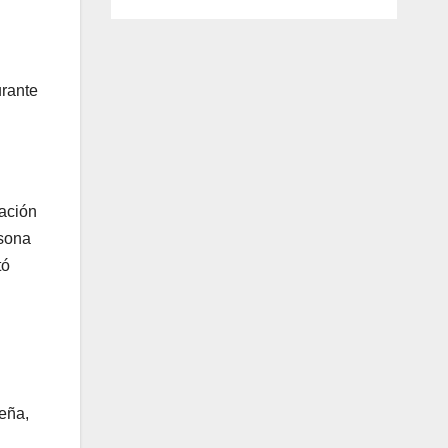
urante
ración
rsona
tó
reña,