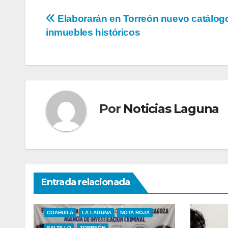
Navegación
Elaborarán en Torreón nuevo catálog
inmuebles históricos
de
entradas
Por
Noticias Laguna
Entrada relacionada
COAHUILA
LA LAGUNA
NOTA ROJA
SALTILLO
TORREÓN