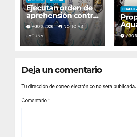
Ejecutan orden de
COAHUIL
aprehensión contra
Pro
Chad “N”
Agua
AGO 6, 2026
NOTICIAS
naci
AGO 5
LAGUNA
comb
de i
Deja un comentario
Tu dirección de correo electrónico no será publicada.
Comentario
*