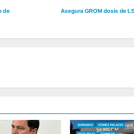
o de
Asegura GROM dosis de L
DURANGO
GÓMEZ PALACIO
NOTA ROJA
TORREÓN