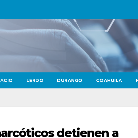
LACIO
LERDO
DURANGO
COAHUILA
arcóticos detienen a