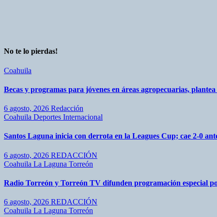
No te lo pierdas!
Coahuila
Becas y programas para jóvenes en áreas agropecuarias, plante
6 agosto, 2026
Redacción
Coahuila
Deportes
Internacional
Santos Laguna inicia con derrota en la Leagues Cup; cae 2-0 a
6 agosto, 2026
REDACCIÓN
Coahuila
La Laguna
Torreón
Radio Torreón y Torreón TV difunden programación especial po
6 agosto, 2026
REDACCIÓN
Coahuila
La Laguna
Torreón