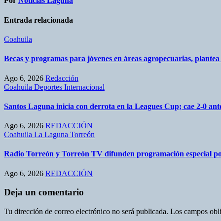
Por
Noticias Laguna
Entrada relacionada
Coahuila
Becas y programas para jóvenes en áreas agropecuarias, plante
Ago 6, 2026
Redacción
Coahuila
Deportes
Internacional
Santos Laguna inicia con derrota en la Leagues Cup; cae 2-0 a
Ago 6, 2026
REDACCIÓN
Coahuila
La Laguna
Torreón
Radio Torreón y Torreón TV difunden programación especial po
Ago 6, 2026
REDACCIÓN
Deja un comentario
Tu dirección de correo electrónico no será publicada.
Los campos obli