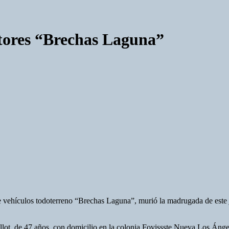
tores “Brechas Laguna”
 vehículos todoterreno “Brechas Laguna”, murió la madrugada de este ju
ot, de 47 años, con domicilio en la colonia Fovissste Nueva Los Ánge